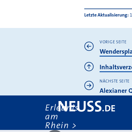
Letzte Aktualisierung
1
Weiterl
VORIGE SEITE
Wenderspla
Inhaltsverz
NÄCHSTE SEITE
Alexianer 
NEUSS
Erlebnis
.
DE
am
Rhein