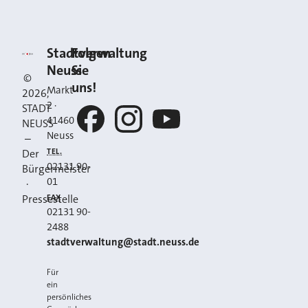
Kontakt
Stadt Neuss
Stadtverwaltung
Folgen
Neuss
Sie
©
uns!
Markt
2026
,
2
·
STADT
41460
NEUSS
Neuss
–
Facebook
Instagram
YouTube
TEL.
Der
02131 90-
Bürgermeister
01
·
FAX
Pressestelle
02131 90-
2488
E-MAIL
stadtverwaltung@stadt.neuss.de
Für
ein
persönliches