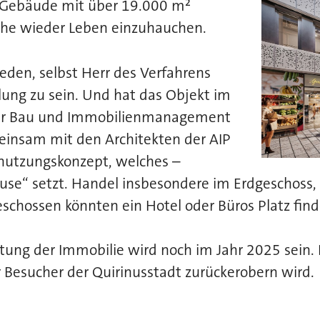
Illustration: AIP Planungs GmbH
 Gebäude mit über 19.000 m²
äche wieder Leben einzuhauchen.
ieden, selbst Herr des Verfahrens
lung zu sein. Und hat das Objekt im
ser Bau und Immobilienmanagement
insam mit den Architekten der AIP
utzungskonzept, welches –
use“ setzt. Handel insbesondere im Erdgeschoss
eschossen könnten ein Hotel oder Büros Platz find
ung der Immobilie wird noch im Jahr 2025 sein. Di
 Besucher der Quirinusstadt zurückerobern wird.