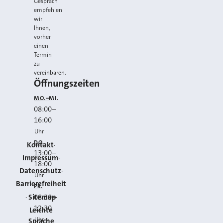
Gespräch
empfehlen
wir
Ihnen,
vorher
einen
Termin
zu
vereinbaren.
Öffnungszeiten
MO.–MI.
08:00
–
16:00
Uhr
DO.
Kontakt
13:00
–
Impressum
18:00
Datenschutz
Uhr
Barrierefreiheit
FR.
Sitemap
08:30
–
12:30
Leichte
Uhr
Sprache