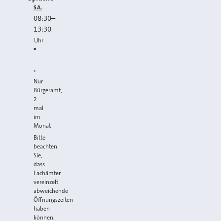
SA.
08:30
–
13:30
Uhr
*
*
Nur
Bürgeramt,
2
mal
im
Monat
Bitte
beachten
Sie,
dass
Fachämter
vereinzelt
abweichende
Öffnungszeiten
haben
können.