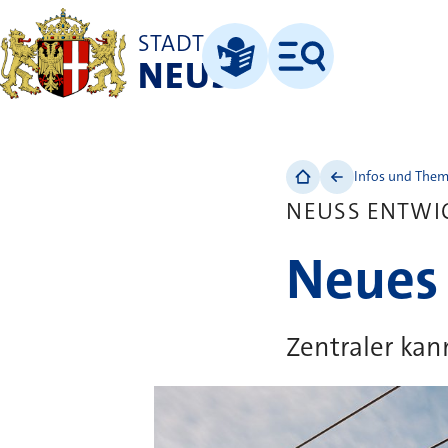
STADT
NEUSS
Menü
Leichte Sprache
Infos und The
NEUSS ENTWI
Neues
Zentraler kan