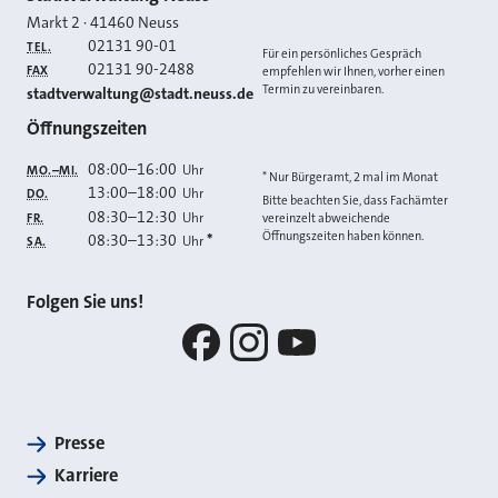
Kontakt
Markt 2
·
41460
Neuss
02131 90-01
TEL.
Für ein persönliches Gespräch
02131 90-2488
FAX
empfehlen wir Ihnen, vorher einen
Termin zu vereinbaren.
E-MAIL
stadtverwaltung@stadt.neuss.de
Öffnungszeiten
08:00
–
16:00
Uhr
MO.–MI.
* Nur Bürgeramt, 2 mal im Monat
13:00
–
18:00
Uhr
DO.
Bitte beachten Sie, dass Fachämter
08:30
–
12:30
Uhr
FR.
vereinzelt abweichende
Öffnungszeiten haben können.
08:30
–
13:30
*
Uhr
SA.
Folgen Sie uns!
Facebook
Instagram
YouTube
Presse
Karriere