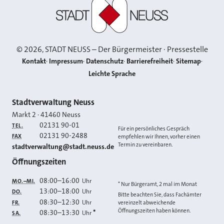
Stadt Neuss
©
2026
, STADT NEUSS – Der Bürgermeister · Pressestelle
Kontakt
Impressum
Datenschutz
Barrierefreiheit
Sitemap
Leichte Sprache
Kontakt
Stadtverwaltung Neuss
Markt 2
·
41460
Neuss
02131 90-01
TEL.
Für ein persönliches Gespräch
02131 90-2488
FAX
empfehlen wir Ihnen, vorher einen
Termin zu vereinbaren.
E-MAIL
stadtverwaltung@stadt.neuss.de
Öffnungszeiten
08:00
–
16:00
Uhr
MO.–MI.
* Nur Bürgeramt, 2 mal im Monat
13:00
–
18:00
Uhr
DO.
Bitte beachten Sie, dass Fachämter
08:30
–
12:30
Uhr
FR.
vereinzelt abweichende
Öffnungszeiten haben können.
08:30
–
13:30
*
Uhr
SA.