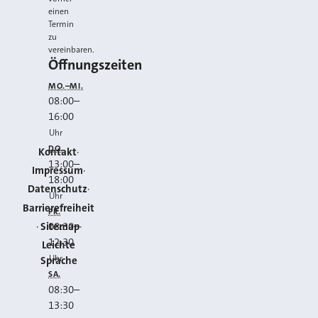
einen
Termin
zu
vereinbaren.
Öffnungszeiten
MO.–MI.
08:00
–
16:00
Uhr
DO.
Kontakt
13:00
–
Impressum
18:00
Datenschutz
Uhr
Barrierefreiheit
FR.
Sitemap
08:30
–
12:30
Leichte
Uhr
Sprache
SA.
08:30
–
13:30