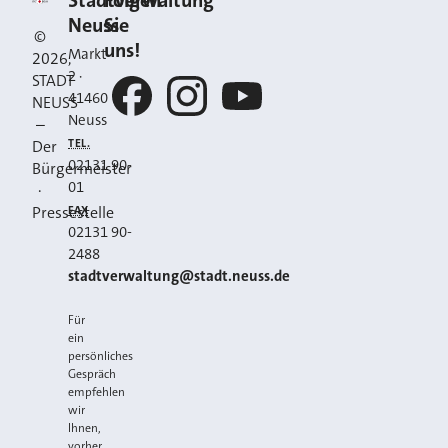
Kontakt
Stadtverwaltung
Folgen
Neuss
Sie
©
uns!
Markt
2026
,
2
·
STADT
41460
NEUSS
Neuss
–
Facebook
Instagram
YouTube
TEL.
Der
02131 90-
Bürgermeister
01
·
FAX
Pressestelle
02131 90-
2488
E-MAIL
stadtverwaltung@stadt.neuss.de
Für
ein
persönliches
Gespräch
empfehlen
wir
Ihnen,
vorher