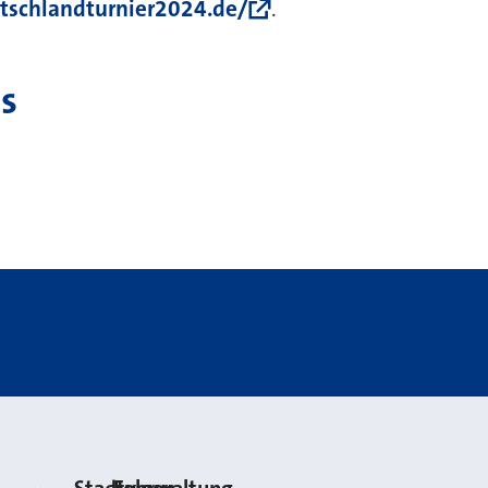
tschlandturnier2024.de/
.
s
Stadt Neuss