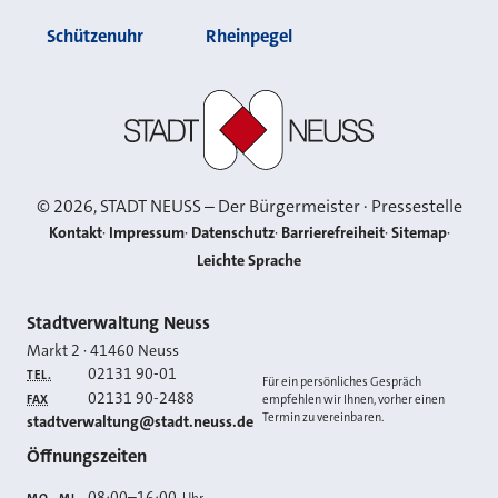
Schützenuhr
Rheinpegel
Stadt Neuss
©
2026
, STADT NEUSS – Der Bürgermeister · Pressestelle
Kontakt
Impressum
Datenschutz
Barrierefreiheit
Sitemap
Leichte Sprache
Kontakt
Stadtverwaltung Neuss
Markt 2
·
41460
Neuss
02131 90-01
TEL.
Für ein persönliches Gespräch
02131 90-2488
FAX
empfehlen wir Ihnen, vorher einen
Termin zu vereinbaren.
E-MAIL
stadtverwaltung@stadt.neuss.de
Öffnungszeiten
08:00
–
16:00