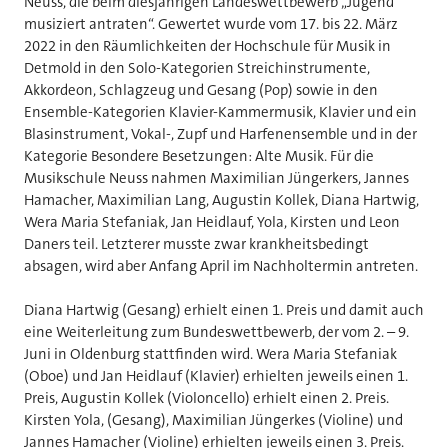
Neuss, die beim diesjährigen Landeswettbewerb „Jugend
musiziert antraten“. Gewertet wurde vom 17. bis 22. März
2022 in den Räumlichkeiten der Hochschule für Musik in
Detmold in den Solo-Kategorien Streichinstrumente,
Akkordeon, Schlagzeug und Gesang (Pop) sowie in den
Ensemble-Kategorien Klavier-Kammermusik, Klavier und ein
Blasinstrument, Vokal-, Zupf und Harfenensemble und in der
Kategorie Besondere Besetzungen: Alte Musik. Für die
Musikschule Neuss nahmen Maximilian Jüngerkers, Jannes
Hamacher, Maximilian Lang, Augustin Kollek, Diana Hartwig,
Wera Maria Stefaniak, Jan Heidlauf, Yola, Kirsten und Leon
Daners teil. Letzterer musste zwar krankheitsbedingt
absagen, wird aber Anfang April im Nachholtermin antreten.
Diana Hartwig (Gesang) erhielt einen 1. Preis und damit auch
eine Weiterleitung zum Bundeswettbewerb, der vom 2. – 9.
Juni in Oldenburg stattfinden wird. Wera Maria Stefaniak
(Oboe) und Jan Heidlauf (Klavier) erhielten jeweils einen 1.
Preis, Augustin Kollek (Violoncello) erhielt einen 2. Preis.
Kirsten Yola, (Gesang), Maximilian Jüngerkes (Violine) und
Jannes Hamacher (Violine) erhielten jeweils einen 3. Preis.