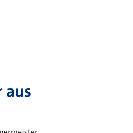
r aus
germeister