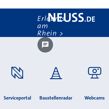
NEUSS
Erlebnis
.
DE
am
Rhein
Chatbot laden?
Serviceportal
Baustellenradar
Webcams