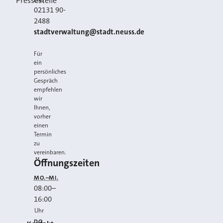
Pressestelle
02131 90-
2488
E-MAIL
stadtverwaltung@stadt.neuss.de
Für
ein
persönliches
Gespräch
empfehlen
wir
Ihnen,
vorher
einen
Termin
zu
vereinbaren.
Öffnungszeiten
MO.–MI.
08:00
–
16:00
Uhr
DO.