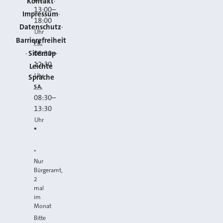
Kontakt
13:00
–
Impressum
18:00
Datenschutz
Uhr
Barrierefreiheit
FR.
Sitemap
08:30
–
12:30
Leichte
Uhr
Sprache
SA.
08:30
–
13:30
Uhr
*
*
Nur
Bürgeramt,
2
mal
im
Monat
Bitte