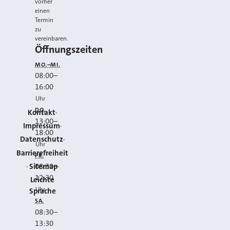
vorher
einen
Termin
zu
vereinbaren.
Öffnungszeiten
MO.–MI.
08:00
–
16:00
Uhr
DO.
Kontakt
13:00
–
Impressum
18:00
Datenschutz
Uhr
Barrierefreiheit
FR.
Sitemap
08:30
–
12:30
Leichte
Uhr
Sprache
SA.
08:30
–
13:30