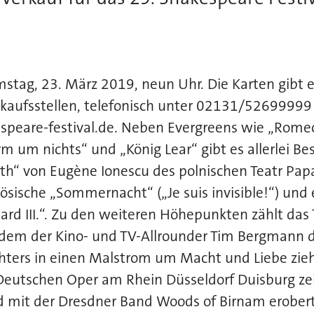
tag, 23. März 2019, neun Uhr. Die Karten gibt es
kaufsstellen, telefonisch unter 02131/52699999 
peare-festival.de. Neben Evergreens wie „Romeo
Lärm um nichts“ und „König Lear“ gibt es allerlei B
h“ von Eugène Ionescu des polnischen Teatr Pap
ösische „Sommernacht“ („Je suis invisible!“) un
ard III.“. Zu den weiteren Höhepunkten zählt das
n dem der Kino- und TV-Allrounder Tim Bergmann 
hters in einen Malstrom um Macht und Liebe zieh
Deutschen Oper am Rhein Düsseldorf Duisburg ze
d mit der Dresdner Band Woods of Birnam erobert