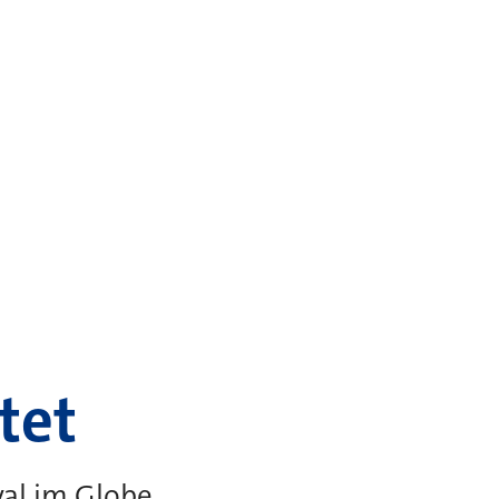
tet
val im Globe