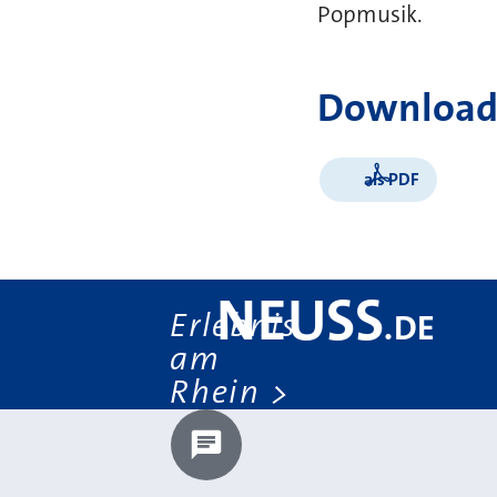
Popmusik.
Download
als PDF
NEUSS
Erlebnis
.
DE
am
Rhein
Chatbot laden?