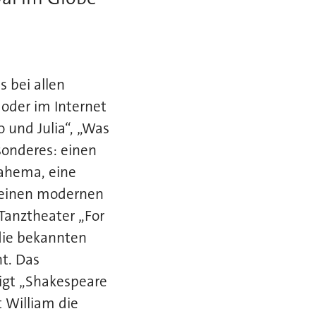
 bei allen
oder im Internet
 und Julia“, „Was
esonderes: einen
ahema, eine
d einen modernen
 Tanztheater „For
die bekannten
t. Das
igt „Shakespeare
 William die