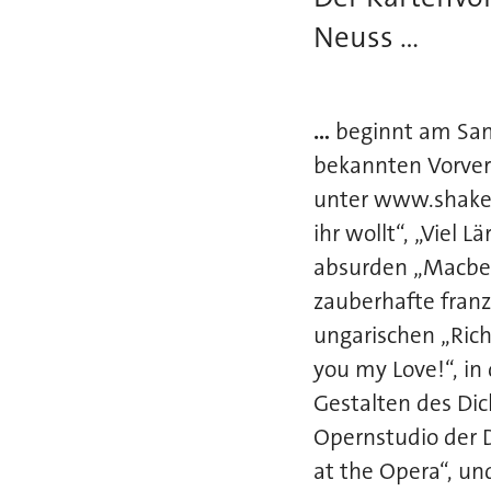
Neuss ...
...
beginnt am Sams
bekannten Vorver
unter www.shakes
ihr wollt“, „Viel 
absurden „Macbet
zauberhafte franz
ungarischen „Rich
you my Love!“, i
Gestalten des Dic
Opernstudio der 
at the Opera“, un