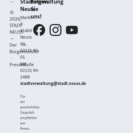
Kontakt
Stadt Neuss
Stadtverwaltung
Folgen
Neuss
Sie
©
uns!
Markt
2026
,
2
·
STADT
41460
NEUSS
Neuss
–
Facebook
Instagram
YouTube
TEL.
Der
02131 90-
Bürgermeister
01
·
FAX
Pressestelle
02131 90-
2488
E-MAIL
stadtverwaltung@stadt.neuss.de
Für
ein
persönliches
Gespräch
empfehlen
wir
Ihnen,