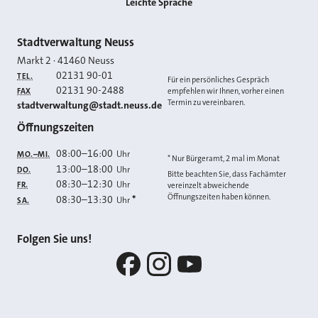
Leichte Sprache
Kontakt
Stadtverwaltung Neuss
Markt 2
·
41460
Neuss
02131 90-01
TEL.
Für ein persönliches Gespräch
02131 90-2488
FAX
empfehlen wir Ihnen, vorher einen
Termin zu vereinbaren.
E-MAIL
stadtverwaltung@stadt.neuss.de
Öffnungszeiten
08:00
–
16:00
Uhr
MO.–MI.
* Nur Bürgeramt, 2 mal im Monat
13:00
–
18:00
Uhr
DO.
Bitte beachten Sie, dass Fachämter
08:30
–
12:30
Uhr
FR.
vereinzelt abweichende
Öffnungszeiten haben können.
08:30
–
13:30
*
Uhr
SA.
Folgen Sie uns!
Facebook
Instagram
YouTube