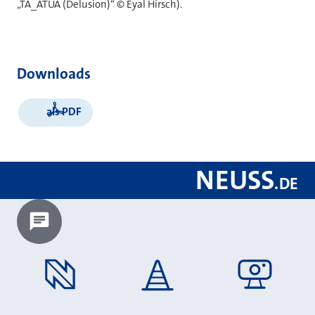
„TA_ATUA (Delusion)“ © Eyal Hirsch).
Downloads
als PDF
NEUSS
.
DE
Chatbot laden?