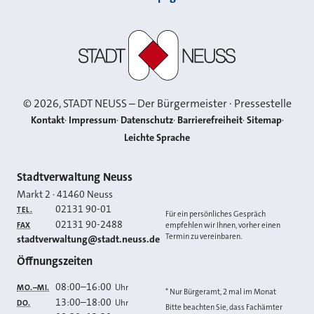
Stadt Neuss
©
2026
, STADT NEUSS – Der Bürgermeister · Pressestelle
Kontakt
Impressum
Datenschutz
Barrierefreiheit
Sitemap
Leichte Sprache
Kontakt
Stadtverwaltung Neuss
Markt 2
·
41460
Neuss
02131 90-01
TEL.
Für ein persönliches Gespräch
02131 90-2488
FAX
empfehlen wir Ihnen, vorher einen
Termin zu vereinbaren.
E-MAIL
stadtverwaltung@stadt.neuss.de
Öffnungszeiten
08:00
–
16:00
Uhr
MO.–MI.
* Nur Bürgeramt, 2 mal im Monat
13:00
–
18:00
Uhr
DO.
Bitte beachten Sie, dass Fachämter