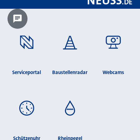
NEUSS
.
DE
Chatbot laden?
Serviceportal
Baustellenradar
Webcams
Schützenuhr
Rheinpegel