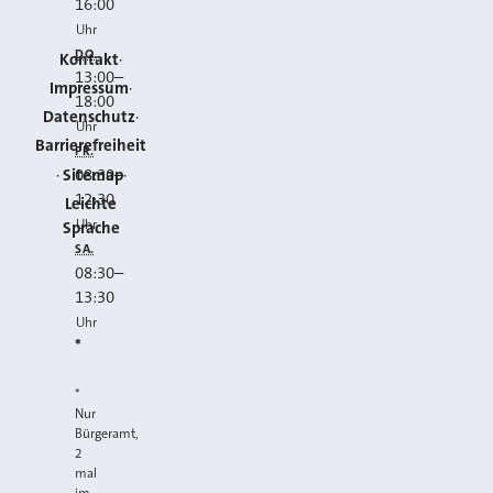
16:00
Uhr
DO.
Kontakt
13:00
–
Impressum
18:00
Datenschutz
Uhr
Barrierefreiheit
FR.
Sitemap
08:30
–
12:30
Leichte
Uhr
Sprache
SA.
08:30
–
13:30
Uhr
*
*
Nur
Bürgeramt,
2
mal
im