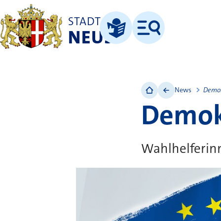
STADT
NEUSS
Menü
Leichte Sprache
News
Demok
Demokr
Wahlhelferin