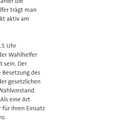
ähler die
lfer trägt man
kt aktiv am
15 Uhr
der Wahlhelfer
t sein. Der
e Besetzung des
er gesetzlichen
 Wahlvorstand
ls eine Art
für ihren Einsatz
o.