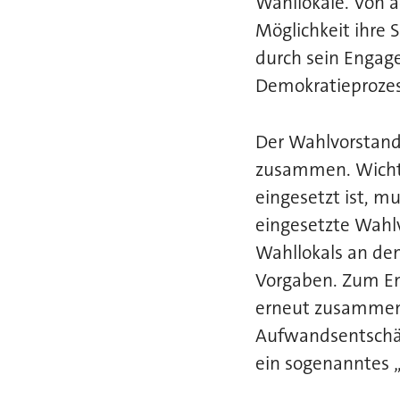
Wahllokale. Von 
Möglichkeit ihre
durch sein Engag
Demokratieprozes
Der Wahlvorstand
zusammen. Wichtig
eingesetzt ist, m
eingesetzte Wahlv
Wahllokals an de
Vorgaben. Zum End
erneut zusammen,
Aufwandsentschäd
ein sogenanntes 