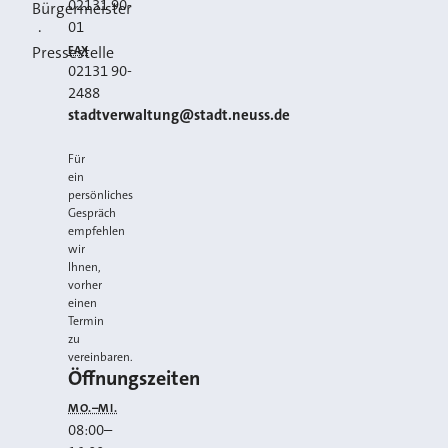
02131 90-
Bürgermeister
01
·
FAX
Pressestelle
02131 90-
2488
E-MAIL
stadtverwaltung@stadt.neuss.de
Für
ein
persönliches
Gespräch
empfehlen
wir
Ihnen,
vorher
einen
Termin
zu
vereinbaren.
Öffnungszeiten
MO.–MI.
08:00
–