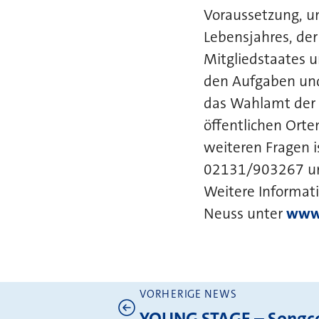
Voraussetzung, um
Lebensjahres, der
Mitgliedstaates 
den Aufgaben und
das Wahlamt der S
öffentlichen Orte
weiteren Fragen 
02131/903267 un
Weitere Informat
Neuss unter
www.
VORHERIGE NEWS
YOUNG STAGE – Songc