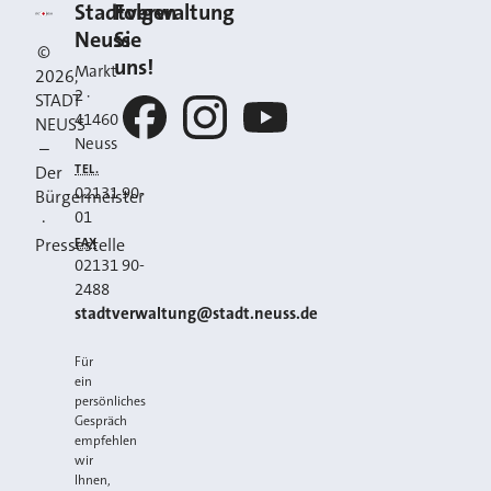
Kontakt
Stadt Neuss
Stadtverwaltung
Folgen
Neuss
Sie
©
uns!
Markt
2026
,
2
·
STADT
41460
NEUSS
Neuss
–
Facebook
Instagram
YouTube
TEL.
Der
02131 90-
Bürgermeister
01
·
FAX
Pressestelle
02131 90-
2488
E-MAIL
stadtverwaltung@stadt.neuss.de
Für
ein
persönliches
Gespräch
empfehlen
wir
Ihnen,