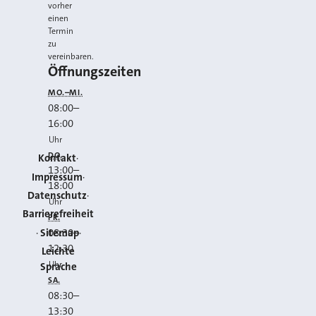
vorher
einen
Termin
zu
vereinbaren.
Öffnungszeiten
MO.–MI.
08:00
–
16:00
Uhr
DO.
Kontakt
13:00
–
Impressum
18:00
Datenschutz
Uhr
Barrierefreiheit
FR.
Sitemap
08:30
–
12:30
Leichte
Uhr
Sprache
SA.
08:30
–
13:30