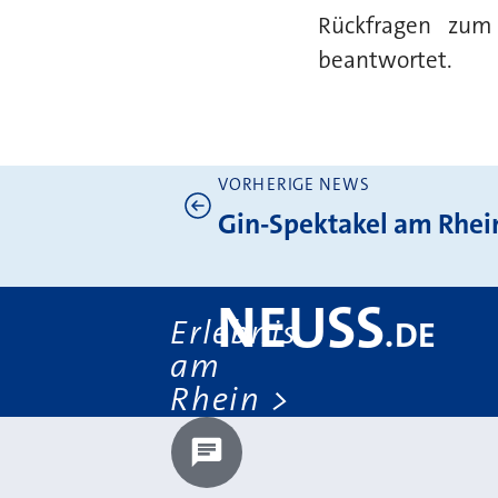
Rückfragen zu
beantwortet.
VORHERIGE NEWS
Weitere News
Gin-Spektakel am Rhei
NEUSS
Erlebnis
.
DE
am
Rhein
Chatbot laden?