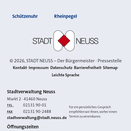
Schützenuhr
Rheinpegel
Stadt Neuss
©
2026
, STADT NEUSS – Der Bürgermeister · Pressestelle
Kontakt
Impressum
Datenschutz
Barrierefreiheit
Sitemap
Leichte Sprache
Kontakt
Stadtverwaltung Neuss
Markt 2
·
41460
Neuss
02131 90-01
TEL.
Für ein persönliches Gespräch
02131 90-2488
FAX
empfehlen wir Ihnen, vorher einen
Termin zu vereinbaren.
E-MAIL
stadtverwaltung@stadt.neuss.de
Öffnungszeiten