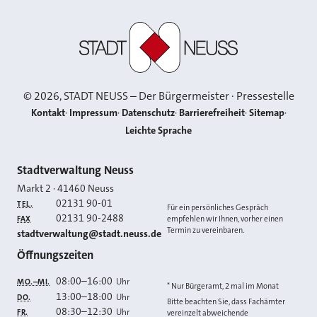
Stadt Neuss
©
2026
, STADT NEUSS – Der Bürgermeister · Pressestelle
Kontakt
Impressum
Datenschutz
Barrierefreiheit
Sitemap
Leichte Sprache
Kontakt
Stadtverwaltung Neuss
Markt 2
·
41460
Neuss
02131 90-01
TEL.
Für ein persönliches Gespräch
02131 90-2488
FAX
empfehlen wir Ihnen, vorher einen
Termin zu vereinbaren.
E-MAIL
stadtverwaltung@stadt.neuss.de
Öffnungszeiten
08:00
–
16:00
Uhr
MO.–MI.
* Nur Bürgeramt, 2 mal im Monat
13:00
–
18:00
Uhr
DO.
Bitte beachten Sie, dass Fachämter
08:30
–
12:30
Uhr
FR.
vereinzelt abweichende