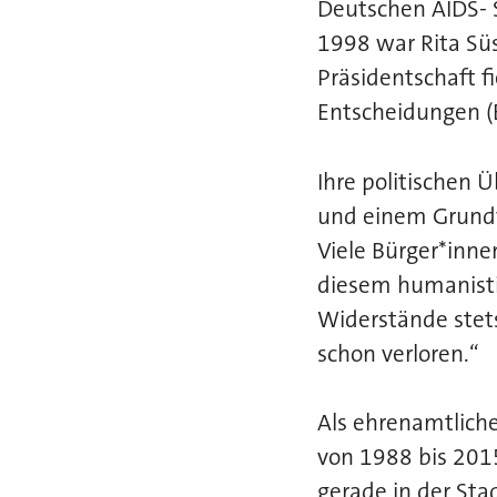
Deutschen AIDS- S
1998 war Rita Sü
Präsidentschaft 
Entscheidungen (B
Ihre politischen 
und einem Grundv
Viele Bürger*inne
diesem
humanisti
Widerstände stets
schon verloren.“
Als ehrenamtlich
von 1988 bis 2015
gerade
in der St