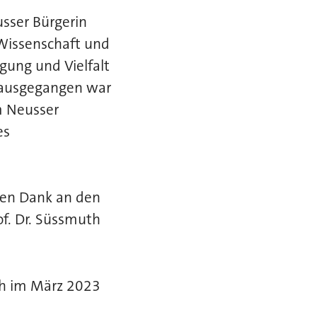
usser Bürgerin
 Wissenschaft und
igung und Vielfalt
orausgegangen war
m Neusser
es
chen Dank an den
of. Dr. Süssmuth
ich im März 2023