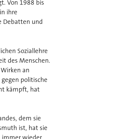
gt. Von 1988 bis
n ihre
he Debatten und
ichen Soziallehre
eit des Menschen.
m Wirken an
gegen politische
ht kämpft, hat
andes, dem sie
muth ist, hat sie
“ immer wieder