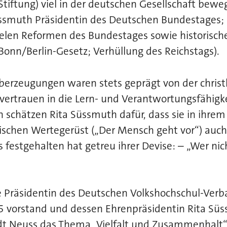
tiftung) viel in der deutschen Gesellschaft bewe
ssmuth Präsidentin des Deutschen Bundestages; i
fielen Reformen
des Bundestages sowie historisc
onn/Berlin-Gesetz; Verhüllung des Reichstags).
Überzeugungen waren stets geprägt von der christl
ertrauen in die Lern- und Verantwortungsfähigk
n schätzen Rita Süssmuth dafür, dass sie in ihre
schen Wertegerüst („Der Mensch geht vor“) auch 
 festgehalten hat getreu ihrer Devise: – „Wer nic
e Präsidentin des Deutschen Volkshochschul-Verb
 vorstand und dessen Ehrenpräsidentin Rita Süss
adt Neuss das Thema „Vielfalt und Zusammenhalt