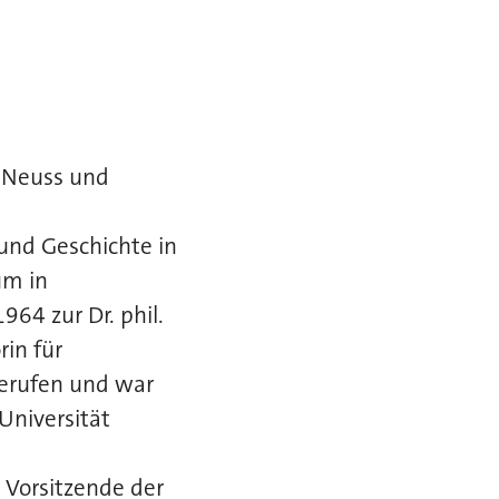
n Neuss und
 und Geschichte in
um in
64 zur Dr. phil.
in für
berufen und war
Universität
 Vorsitzende der