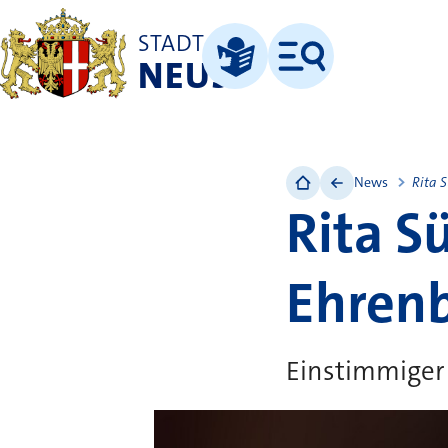
STADT
NEUSS
Menü
Leichte Sprache
News
Rita 
Rita S
Ehrenb
Einstimmiger