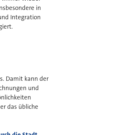
insbesondere in
und Integration
iert.
s. Damit kann der
eichnungen und
nlichkeiten
er das übliche
rch die Stadt