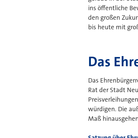
ins öffentliche
Bew
den großen Zukunf
bis heute mit gro
Das Ehr
Das Ehrenbürgerre
Rat der Stadt Ne
Preisverleihungen
würdigen. Die au
Maß hinausgehen
Satzung über Ehr