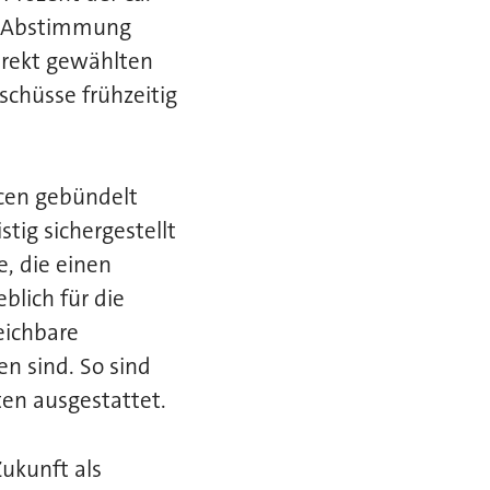
er Abstimmung
irekt gewählten
schüsse frühzeitig
cen gebündelt
tig sichergestellt
e, die einen
lich für die
eichbare
en sind. So sind
ten ausgestattet.
ukunft als