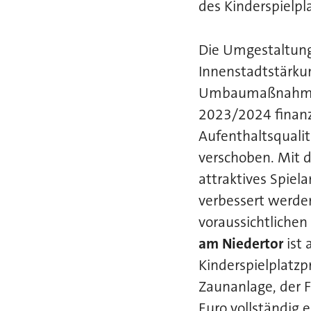
des Kinderspielpl
Die Umgestaltung
Innenstadtstärkun
Umbaumaßnahmen 
2023/2024 finanz
Aufenthaltsqualitä
verschoben. Mit d
attraktives Spiel
verbessert werden
voraussichtlichen
am Niedertor
ist 
Kinderspielplatz
Zaunanlage, der F
Euro vollständig e