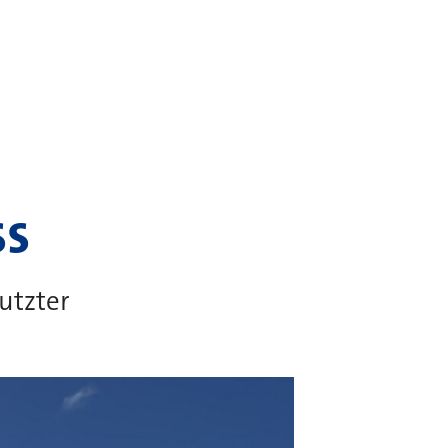
ss
utzter