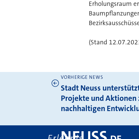
Erholungsraum er
Baumpflanzungen 
Bezirksausschüsse
(Stand 12.07.202
VORHERIGE NEWS
Weitere News
Stadt Neuss unterstütz
Projekte und Aktionen 
nachhaltigen Entwickl
NEUSS
Erlebnis
.
DE