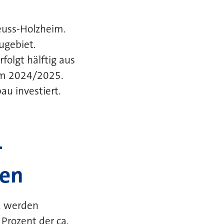
euss-Holzheim.
ugebiet.
folgt hälftig aus
mm 2024/2025.
u investiert.
—
ten
n, werden
Prozent der ca.