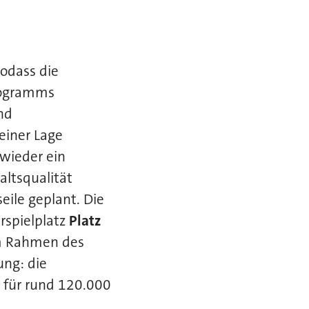
sodass die
rogramms
nd
seiner Lage
 wieder ein
altsqualität
eile geplant. Die
rspielplatz
Platz
 Im Rahmen des
ng: die
n für rund 120.000