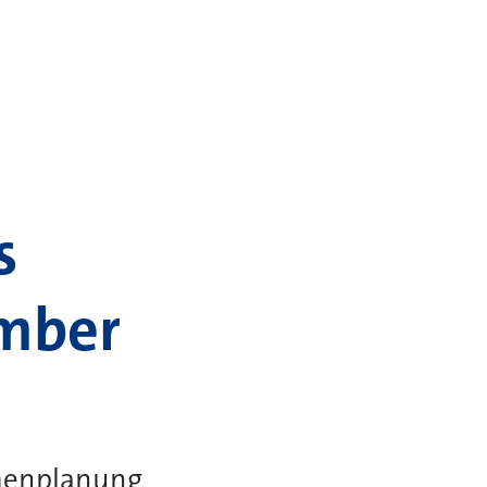
s
ember
hmenplanung