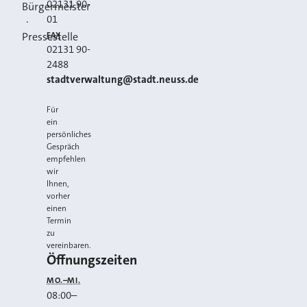
02131 90-
Bürgermeister
01
·
FAX
Pressestelle
02131 90-
2488
E-MAIL
stadtverwaltung@stadt.neuss.de
Für
ein
persönliches
Gespräch
empfehlen
wir
Ihnen,
vorher
einen
Termin
zu
vereinbaren.
Öffnungszeiten
MO.–MI.
08:00
–