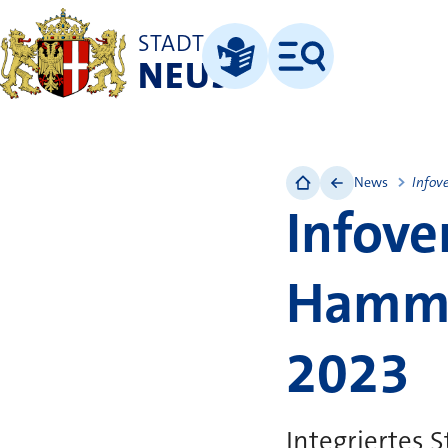
STADT
NEUSS
Menü
Leichte Sprache
News
Infov
Infove
Hammf
2023
Integriertes