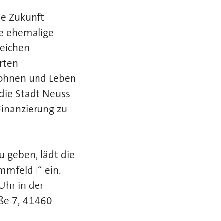
he Zukunft
ie ehemalige
eichen
erten
Wohnen und Leben
die Stadt Neuss
inanzierung zu
u geben, lädt die
mmfeld I“ ein.
Uhr in der
ße 7, 41460