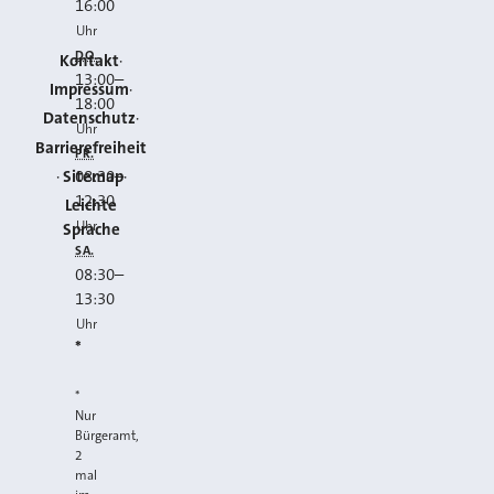
16:00
Uhr
DO.
Kontakt
13:00
–
Impressum
18:00
Datenschutz
Uhr
Barrierefreiheit
FR.
Sitemap
08:30
–
12:30
Leichte
Uhr
Sprache
SA.
08:30
–
13:30
Uhr
*
*
Nur
Bürgeramt,
2
mal