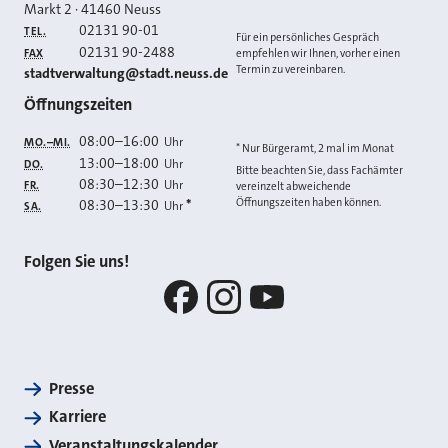
Markt 2
·
41460
Neuss
02131 90-01
TEL.
Für ein persönliches Gespräch
02131 90-2488
FAX
empfehlen wir Ihnen, vorher einen
Termin zu vereinbaren.
E-MAIL
stadtverwaltung@stadt.neuss.de
Öffnungszeiten
08:00
–
16:00
Uhr
MO.–MI.
* Nur Bürgeramt, 2 mal im Monat
13:00
–
18:00
Uhr
DO.
Bitte beachten Sie, dass Fachämter
08:30
–
12:30
Uhr
FR.
vereinzelt abweichende
Öffnungszeiten haben können.
08:30
–
13:30
*
Uhr
SA.
Folgen Sie uns!
Facebook
Instagram
YouTube
Presse
Karriere
Veranstaltungskalender