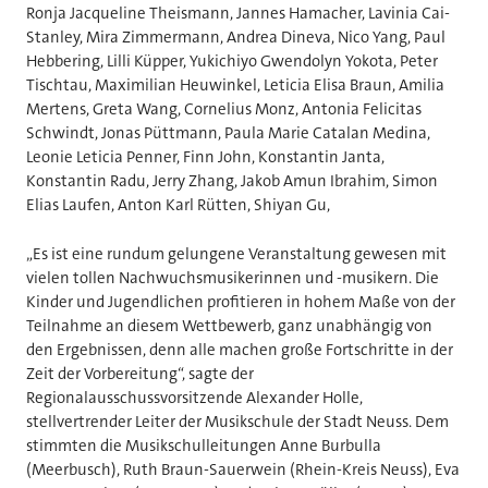
Ronja Jacqueline Theismann, Jannes Hamacher, Lavinia Cai-
Stanley, Mira Zimmermann, Andrea Dineva, Nico Yang, Paul
Hebbering, Lilli Küpper, Yukichiyo Gwendolyn Yokota, Peter
Tischtau, Maximilian Heuwinkel, Leticia Elisa Braun, Amilia
Mertens, Greta Wang, Cornelius Monz, Antonia Felicitas
Schwindt, Jonas Püttmann, Paula Marie Catalan Medina,
Leonie Leticia Penner, Finn John, Konstantin Janta,
Konstantin Radu, Jerry Zhang, Jakob Amun Ibrahim, Simon
Elias Laufen, Anton Karl Rütten, Shiyan Gu,
„Es ist eine rundum gelungene Veranstaltung gewesen mit
vielen tollen Nachwuchsmusikerinnen und -musikern. Die
Kinder und Jugendlichen profitieren in hohem Maße von der
Teilnahme an diesem Wettbewerb, ganz unabhängig von
den Ergebnissen, denn alle machen große Fortschritte in der
Zeit der Vorbereitung“, sagte der
Regionalausschussvorsitzende Alexander Holle,
stellvertrender Leiter der Musikschule der Stadt Neuss. Dem
stimmten die Musikschulleitungen Anne Burbulla
(Meerbusch), Ruth Braun-Sauerwein (Rhein-Kreis Neuss), Eva