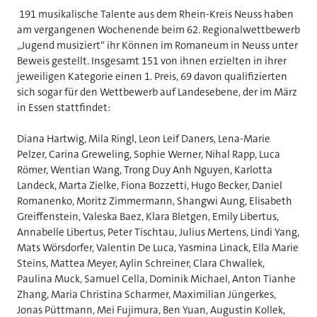
191 musikalische Talente aus dem Rhein-Kreis Neuss haben
am vergangenen Wochenende beim 62. Regionalwettbewerb
„Jugend musiziert“ ihr Können im Romaneum in Neuss unter
Beweis gestellt. Insgesamt 151 von ihnen erzielten in ihrer
jeweiligen Kategorie einen 1. Preis, 69 davon qualifizierten
sich sogar für den Wettbewerb auf Landesebene, der im März
in Essen stattfindet:
Diana Hartwig, Mila Ringl, Leon Leif Daners, Lena-Marie
Pelzer, Carina Greweling, Sophie Werner, Nihal Rapp, Luca
Römer, Wentian Wang, Trong Duy Anh Nguyen, Karlotta
Landeck, Marta Zielke, Fiona Bozzetti, Hugo Becker, Daniel
Romanenko, Moritz Zimmermann, Shangwi Aung, Elisabeth
Greiffenstein, Valeska Baez, Klara Bletgen, Emily Libertus,
Annabelle Libertus, Peter Tischtau, Julius Mertens, Lindi Yang,
Mats Wörsdorfer, Valentin De Luca, Yasmina Linack, Ella Marie
Steins, Mattea Meyer, Aylin Schreiner, Clara Chwallek,
Paulina Muck, Samuel Cella, Dominik Michael, Anton Tianhe
Zhang, Maria Christina Scharmer, Maximilian Jüngerkes,
Jonas Püttmann, Mei Fujimura, Ben Yuan, Augustin Kollek,