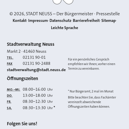
©
2026
, STADT NEUSS – Der Bürgermeister · Pressestelle
Kontakt
Impressum
Datenschutz
Barrierefreiheit
Sitemap
Leichte Sprache
Kontakt
Stadtverwaltung Neuss
Markt 2
·
41460
Neuss
02131 90-01
TEL.
Für ein persönliches Gespräch
02131 90-2488
FAX
empfehlen wir Ihnen, vorher einen
Termin zu vereinbaren.
E-MAIL
stadtverwaltung@stadt.neuss.de
Öffnungszeiten
08:00
–
16:00
Uhr
MO.–MI.
* Nur Bürgeramt, 2 mal im Monat
13:00
–
18:00
Uhr
DO.
Bitte beachten Sie, dass Fachämter
08:30
–
12:30
Uhr
FR.
vereinzelt abweichende
Öffnungszeiten haben können.
08:30
–
13:30
*
Uhr
SA.
Folgen Sie uns!