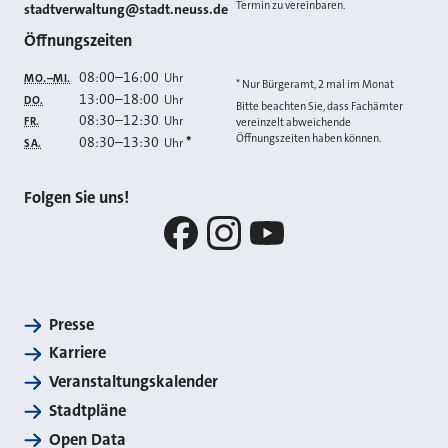
Termin zu vereinbaren.
E-MAIL
stadtverwaltung@stadt.neuss.de
Öffnungszeiten
08:00
–
16:00
Uhr
MO.–MI.
* Nur Bürgeramt, 2 mal im Monat
13:00
–
18:00
Uhr
DO.
Bitte beachten Sie, dass Fachämter
08:30
–
12:30
Uhr
FR.
vereinzelt abweichende
Öffnungszeiten haben können.
08:30
–
13:30
*
Uhr
SA.
Folgen Sie uns!
Facebook
Instagram
YouTube
Presse
Karriere
Veranstaltungskalender
Stadtpläne
Open Data