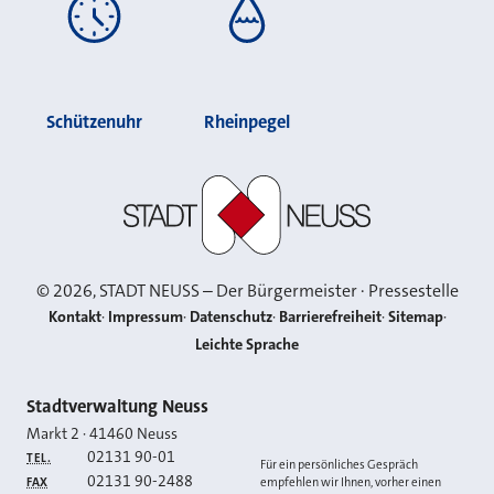
Schützenuhr
Rheinpegel
Stadt Neuss
©
2026
, STADT NEUSS – Der Bürgermeister · Pressestelle
Kontakt
Impressum
Datenschutz
Barrierefreiheit
Sitemap
Leichte Sprache
Kontakt
Stadtverwaltung Neuss
Markt 2
·
41460
Neuss
02131 90-01
TEL.
Für ein persönliches Gespräch
02131 90-2488
FAX
empfehlen wir Ihnen, vorher einen