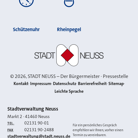
Schützenuhr
Rheinpegel
Stadt Neuss
©
2026
, STADT NEUSS – Der Bürgermeister · Pressestelle
Kontakt
Impressum
Datenschutz
Barrierefreiheit
Sitemap
Leichte Sprache
Kontakt
Stadtverwaltung Neuss
Markt 2
·
41460
Neuss
02131 90-01
TEL.
Für ein persönliches Gespräch
02131 90-2488
FAX
empfehlen wir Ihnen, vorher einen
Termin zu vereinbaren.
E-MAIL
stadtverwaltung@stadt.neuss.de