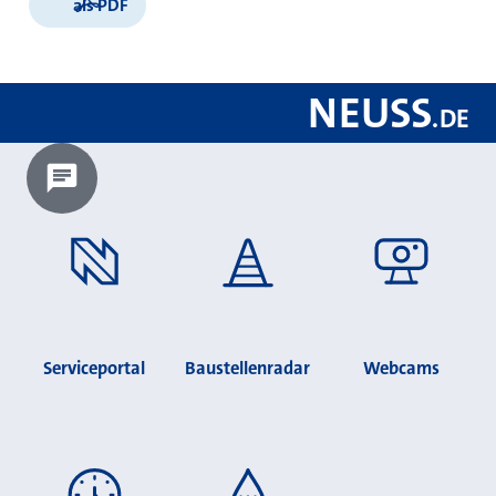
als PDF
NEUSS
.
DE
Chatbot laden?
Serviceportal
Baustellenradar
Webcams