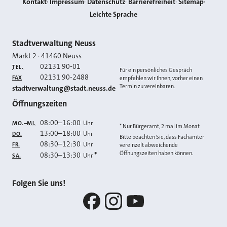
Kontakt
Impressum
Datenschutz
Barrierefreiheit
Sitemap
Leichte Sprache
Kontakt
Stadtverwaltung Neuss
Markt 2
·
41460
Neuss
02131 90-01
TEL.
Für ein persönliches Gespräch
02131 90-2488
FAX
empfehlen wir Ihnen, vorher einen
Termin zu vereinbaren.
E-MAIL
stadtverwaltung@stadt.neuss.de
Öffnungszeiten
08:00
–
16:00
Uhr
MO.–MI.
* Nur Bürgeramt, 2 mal im Monat
13:00
–
18:00
Uhr
DO.
Bitte beachten Sie, dass Fachämter
08:30
–
12:30
Uhr
FR.
vereinzelt abweichende
Öffnungszeiten haben können.
08:30
–
13:30
*
Uhr
SA.
Folgen Sie uns!
Facebook
Instagram
YouTube