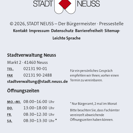
©
2026
, STADT NEUSS – Der Bürgermeister · Pressestelle
Kontakt
Impressum
Datenschutz
Barrierefreiheit
Sitemap
Leichte Sprache
Kontakt
Stadtverwaltung Neuss
Markt 2
·
41460
Neuss
02131 90-01
TEL.
Für ein persönliches Gespräch
02131 90-2488
FAX
empfehlen wir Ihnen, vorher einen
Termin zu vereinbaren.
E-MAIL
stadtverwaltung@stadt.neuss.de
Öffnungszeiten
08:00
–
16:00
Uhr
MO.–MI.
* Nur Bürgeramt, 2 mal im Monat
13:00
–
18:00
Uhr
DO.
Bitte beachten Sie, dass Fachämter
08:30
–
12:30
Uhr
FR.
vereinzelt abweichende
Öffnungszeiten haben können.
08:30
–
13:30
*
Uhr
SA.