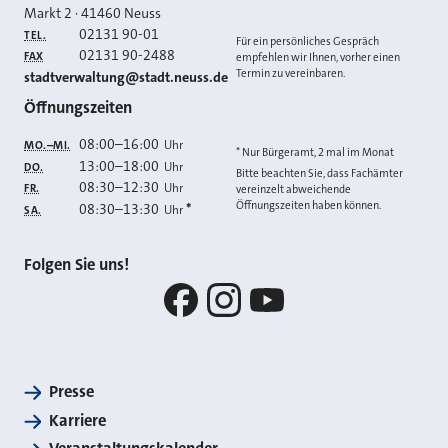
Markt 2
·
41460
Neuss
02131 90-01
TEL.
Für ein persönliches Gespräch
02131 90-2488
FAX
empfehlen wir Ihnen, vorher einen
Termin zu vereinbaren.
E-MAIL
stadtverwaltung@stadt.neuss.de
Öffnungszeiten
08:00
–
16:00
Uhr
MO.–MI.
* Nur Bürgeramt, 2 mal im Monat
13:00
–
18:00
Uhr
DO.
Bitte beachten Sie, dass Fachämter
08:30
–
12:30
Uhr
FR.
vereinzelt abweichende
Öffnungszeiten haben können.
08:30
–
13:30
*
Uhr
SA.
Folgen Sie uns!
Facebook
Instagram
YouTube
Presse
Karriere