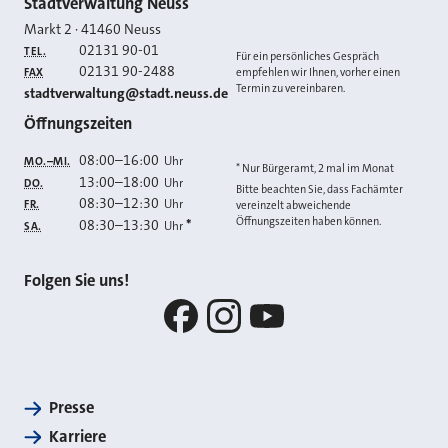
Kontakt
Stadtverwaltung Neuss
Markt 2
·
41460
Neuss
02131 90-01
TEL.
Für ein persönliches Gespräch
02131 90-2488
FAX
empfehlen wir Ihnen, vorher einen
Termin zu vereinbaren.
E-MAIL
stadtverwaltung@stadt.neuss.de
Öffnungszeiten
08:00
–
16:00
Uhr
MO.–MI.
* Nur Bürgeramt, 2 mal im Monat
13:00
–
18:00
Uhr
DO.
Bitte beachten Sie, dass Fachämter
08:30
–
12:30
Uhr
FR.
vereinzelt abweichende
Öffnungszeiten haben können.
08:30
–
13:30
*
Uhr
SA.
Folgen Sie uns!
Facebook
Instagram
YouTube
Presse
Karriere