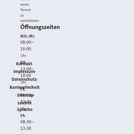
einen
Termin
zu
vereinbaren.
Öffnungszeiten
MO.–MI.
08:00
–
16:00
Uhr
DO.
Kontakt
13:00
–
Impressum
18:00
Datenschutz
Uhr
Barrierefreiheit
FR.
Sitemap
08:30
–
12:30
Leichte
Uhr
Sprache
SA.
08:30
–
13:30