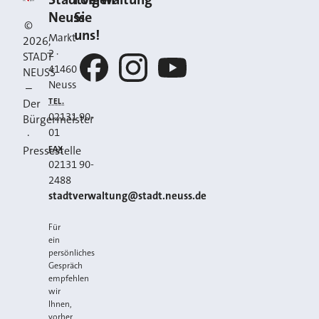
Kontakt
Neuss
Sie
©
uns!
Markt
2026
,
2
·
STADT
41460
NEUSS
Neuss
–
Facebook
Instagram
YouTube
TEL.
Der
02131 90-
Bürgermeister
01
·
FAX
Pressestelle
02131 90-
2488
E-MAIL
stadtverwaltung@stadt.neuss.de
Für
ein
persönliches
Gespräch
empfehlen
wir
Ihnen,
vorher