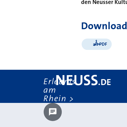
den Neusser Kultu
Download
als PDF
NEUSS
Erlebnis
.
DE
am
Rhein
Chatbot laden?