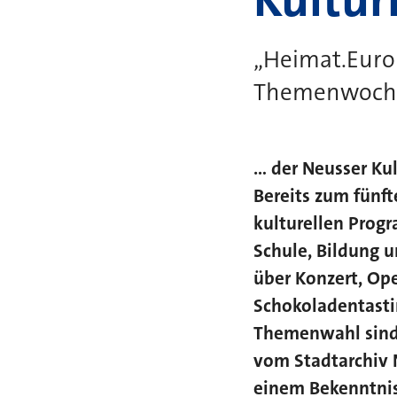
„Heimat.Europ
Themenwoche 
... der Neusser Ku
Bereits zum fünft
kulturellen Prog
Schule, Bildung u
über Konzert, Op
Schokoladentasti
Themenwahl sind 
vom Stadtarchiv N
einem Bekenntnis