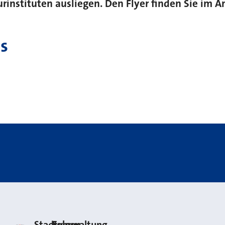
rinstituten ausliegen. Den Flyer finden Sie im A
s
Stadt Neuss
Stadtverwaltung
Folgen