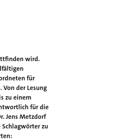
attfinden wird.
lfältigen
ordneten für
e. Von der Lesung
is zu einem
twortlich für die
r. Jens Metzdorf
e Schlagwörter zu
ten: