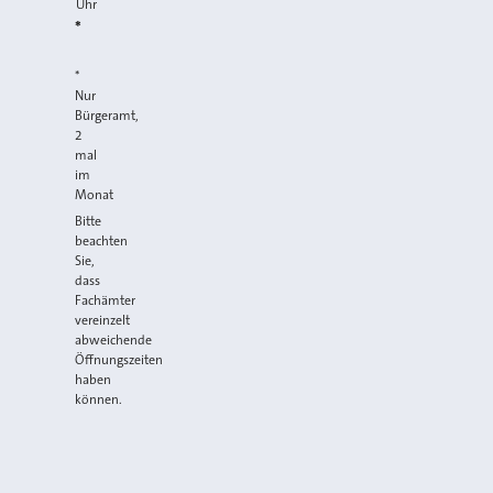
Uhr
*
*
Nur
Bürgeramt,
2
mal
im
Monat
Bitte
beachten
Sie,
dass
Fachämter
vereinzelt
abweichende
Öffnungszeiten
haben
können.