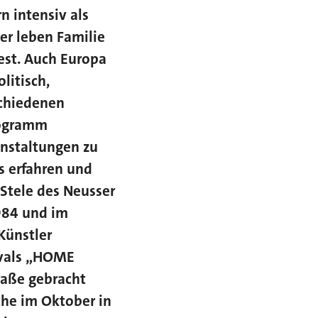
 intensiv als
er leben Familie
est. Auch Europa
litisch,
rschiedenen
rogramm
anstaltungen zu
s erfahren und
-Stele des Neusser
1984 und im
Künstler
vals „HOME
raße gebracht
he im Oktober in