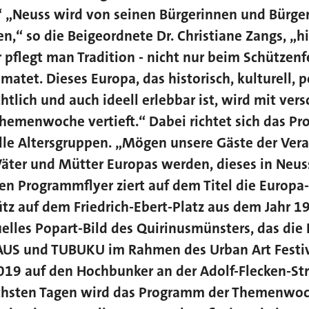
 „Neuss wird von seinen Bürgerinnen und Bürgern
“ so die Beigeordnete Dr. Christiane Zangs, „hi
 pflegt man Tradition - nicht nur beim Schützenf
matet. Dieses Europa, das historisch, kulturell, po
chtlich und auch ideell erlebbar ist, wird mit ve
Themenwoche vertieft.“ Dabei richtet sich das P
alle Altersgruppen. „Mögen unsere Gäste der Ver
Väter und Mütter Europas werden, dieses in Neus
en Programmflyer ziert auf dem Titel die Europa
ütz auf dem Friedrich-Ebert-Platz aus dem Jahr 
uelles Popart-Bild des Quirinusmünsters, das die 
US und TUBUKU im Rahmen des Urban Art Festi
9 auf den Hochbunker an der Adolf-Flecken-St
chsten Tagen wird das Programm der Themenwoc