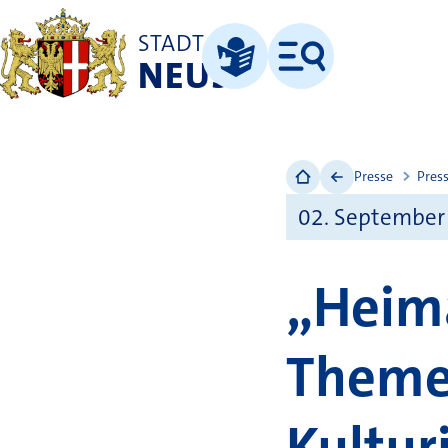
STADT
NEUSS
Menü
Leichte Sprache
Presse
Pres
02. September
„Heima
Theme
Kultur