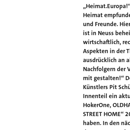
„Heimat.Europa!“
Heimat empfunden,
und Freunde. Hier
ist in Neuss behei
wirtschaftlich, re
Aspekten in der 
ausdrücklich an 
Nachfolgern der 
mit gestalten!“ D
Künstlers Pit Sch
Innenteil ein akt
HokerOne, OLDHA
STREET HOME“ 201
haben. In den nä