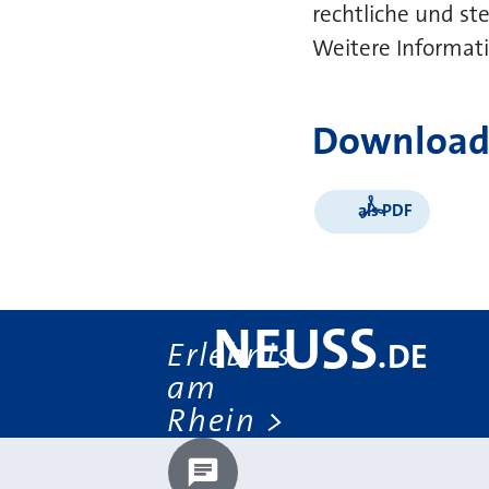
rechtliche und st
Weitere Informati
Download
als PDF
NEUSS
Erlebnis
.
DE
am
Rhein