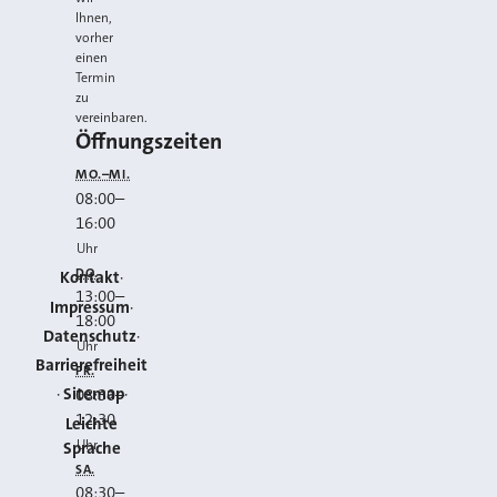
Ihnen,
vorher
einen
Termin
zu
vereinbaren.
Öffnungszeiten
MO.–MI.
08:00
–
16:00
Uhr
DO.
Kontakt
13:00
–
Impressum
18:00
Datenschutz
Uhr
Barrierefreiheit
FR.
Sitemap
08:30
–
12:30
Leichte
Uhr
Sprache
SA.
08:30
–