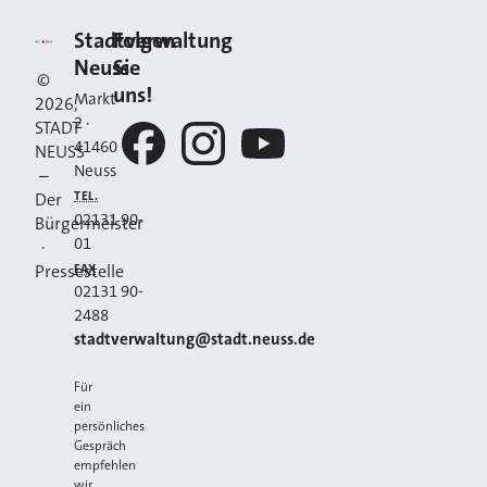
Kontakt
Stadt Neuss
Stadtverwaltung
Folgen
Neuss
Sie
©
uns!
Markt
2026
,
2
·
STADT
41460
NEUSS
Neuss
–
Facebook
Instagram
YouTube
TEL.
Der
02131 90-
Bürgermeister
01
·
FAX
Pressestelle
02131 90-
2488
E-MAIL
stadtverwaltung@stadt.neuss.de
Für
ein
persönliches
Gespräch
empfehlen
wir