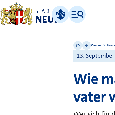
STADT
NEUSS
Menü
Leichte Sprache
Presse
Pres
13. September
Wie m
vater 
Wer sich für d