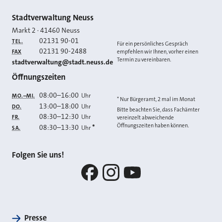
Kontakt
Stadtverwaltung Neuss
Markt 2
·
41460
Neuss
02131 90-01
TEL.
Für ein persönliches Gespräch
02131 90-2488
FAX
empfehlen wir Ihnen, vorher einen
Termin zu vereinbaren.
E-MAIL
stadtverwaltung@stadt.neuss.de
Öffnungszeiten
08:00
–
16:00
Uhr
MO.–MI.
* Nur Bürgeramt, 2 mal im Monat
13:00
–
18:00
Uhr
DO.
Bitte beachten Sie, dass Fachämter
08:30
–
12:30
Uhr
FR.
vereinzelt abweichende
Öffnungszeiten haben können.
08:30
–
13:30
*
Uhr
SA.
Folgen Sie uns!
Facebook
Instagram
YouTube
Presse