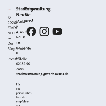
Kontakt
Stadt Neuss
Stadtverwaltung
Folgen
Neuss
Sie
©
uns!
Markt
2026
,
2
·
STADT
41460
NEUSS
Neuss
–
Facebook
Instagram
YouTube
TEL.
Der
02131 90-
Bürgermeister
01
·
FAX
Pressestelle
02131 90-
2488
E-MAIL
stadtverwaltung@stadt.neuss.de
Für
ein
persönliches
Gespräch
empfehlen
wir