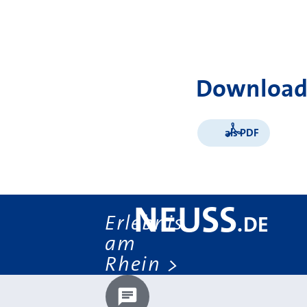
Download
als PDF
NEUSS
Erlebnis
.
DE
am
Rhein