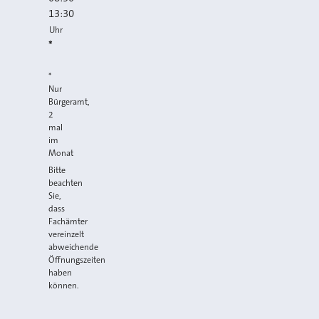
13:30
Uhr
*
*
Nur
Bürgeramt,
2
mal
im
Monat
Bitte
beachten
Sie,
dass
Fachämter
vereinzelt
abweichende
Öffnungszeiten
haben
können.