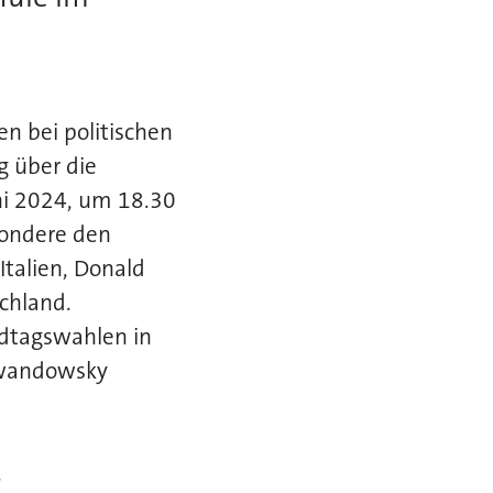
en bei politischen
g über die
ni 2024, um 18.30
sondere den
Italien, Donald
schland.
dtagswahlen in
ewandowsky
.