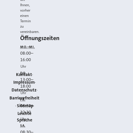
Ihnen,
vorher
einen
Termin
zu
vereinbaren.
Öffnungszeiten
MO.–MI.
08:00
–
16:00
Uhr
DO.
Kontakt
13:00
–
Impressum
18:00
Datenschutz
Uhr
Barrierefreiheit
FR.
Sitemap
08:30
–
12:30
Leichte
Uhr
Sprache
SA.
08:30
–