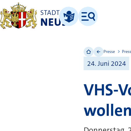
STADT
NEUSS
Menü
Leichte Sprache
Presse
Pres
24. Juni 2024
VHS-Vo
wolle
Donnerstag, 2