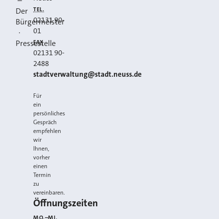
–
TEL.
Der
02131 90-
Bürgermeister
01
·
FAX
Pressestelle
02131 90-
2488
E-MAIL
stadtverwaltung@stadt.neuss.de
Für
ein
persönliches
Gespräch
empfehlen
wir
Ihnen,
vorher
einen
Termin
zu
vereinbaren.
Öffnungszeiten
MO.–MI.