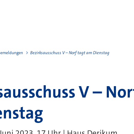
semeldungen
Bezirksausschuss V – Norf tagt am Dienstag
sausschuss V – Nor
enstag
 Juni 2023, 17 Uhr | Haus Derikum