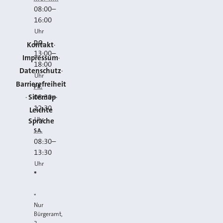
08:00
–
16:00
Uhr
DO.
Kontakt
13:00
–
Impressum
18:00
Datenschutz
Uhr
Barrierefreiheit
FR.
Sitemap
08:30
–
12:30
Leichte
Uhr
Sprache
SA.
08:30
–
13:30
Uhr
*
*
Nur
Bürgeramt,
2