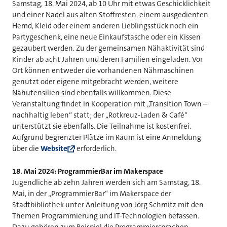
Samstag, 18. Mai 2024, ab 10 Uhr mit etwas Geschicklichkeit
und einer Nadel aus alten Stoffresten, einem ausgedienten
Hemd, Kleid oder einem anderen Lieblingsstück noch ein
Partygeschenk, eine neue Einkaufstasche oder ein Kissen
gezaubert werden. Zu der gemeinsamen Nähaktivität sind
Kinder ab acht Jahren und deren Familien eingeladen. Vor
Ort können entweder die vorhandenen Nähmaschinen
genutzt oder eigene mitgebracht werden, weitere
Nähutensilien sind ebenfalls willkommen. Diese
Veranstaltung findet in Kooperation mit „Transition Town –
nachhaltig leben“ statt; der „Rotkreuz-Laden & Café“
unterstützt sie ebenfalls. Die Teilnahme ist kostenfrei.
Aufgrund begrenzter Plätze im Raum ist eine Anmeldung
über die
Website
erforderlich.
18. Mai 2024: ProgrammierBar im Makerspace
Jugendliche ab zehn Jahren werden sich am Samstag, 18.
Mai, in der „ProgrammierBar“ im Makerspace der
Stadtbibliothek unter Anleitung von Jörg Schmitz mit den
Themen Programmierung und IT-Technologien befassen.
Dazu gehören zum Beispiel die Programmiersprachen