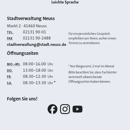
Leichte Sprache
Kontakt
Stadtverwaltung Neuss
Markt 2
·
41460
Neuss
02131 90-01
TEL.
Für ein persönliches Gespräch
02131 90-2488
FAX
empfehlen wir Ihnen, vorher einen
Termin zu vereinbaren.
E-MAIL
stadtverwaltung@stadt.neuss.de
Öffnungszeiten
08:00
–
16:00
Uhr
MO.–MI.
* Nur Bürgeramt, 2 mal im Monat
13:00
–
18:00
Uhr
DO.
Bitte beachten Sie, dass Fachämter
08:30
–
12:30
Uhr
FR.
vereinzelt abweichende
Öffnungszeiten haben können.
08:30
–
13:30
*
Uhr
SA.
Folgen Sie uns!
Facebook
Instagram
YouTube