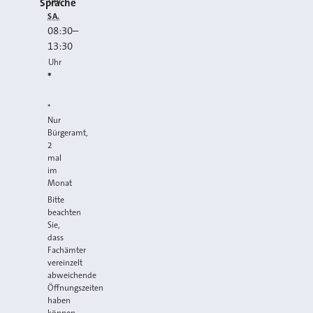
Uhr
Sprache
SA.
08:30
–
13:30
Uhr
*
*
Nur
Bürgeramt,
2
mal
im
Monat
Bitte
beachten
Sie,
dass
Fachämter
vereinzelt
abweichende
Öffnungszeiten
haben