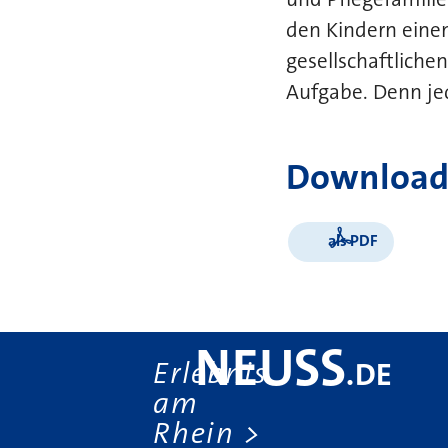
den Kindern einen
gesellschaftliche
Aufgabe. Denn je
Download
als PDF
NEUSS
Erlebnis
.
DE
am
Rhein