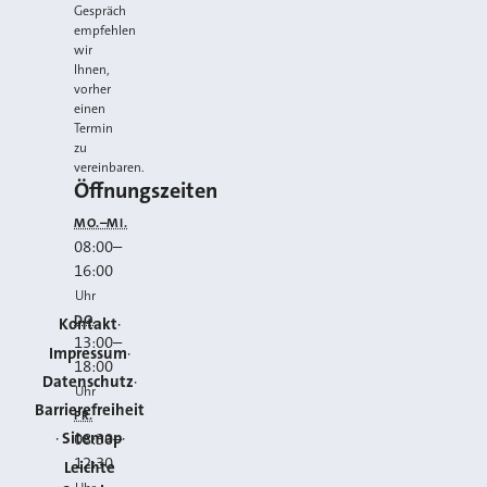
Gespräch
empfehlen
wir
Ihnen,
vorher
einen
Termin
zu
vereinbaren.
Öffnungszeiten
MO.–MI.
08:00
–
16:00
Uhr
DO.
Kontakt
13:00
–
Impressum
18:00
Datenschutz
Uhr
Barrierefreiheit
FR.
Sitemap
08:30
–
12:30
Leichte