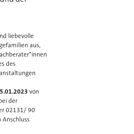
d liebevolle
gefamilien aus,
Fachberater*innen
es des
ranstaltungen
25.01.2023
von
bei der
ter 02131/ 90
m Anschluss