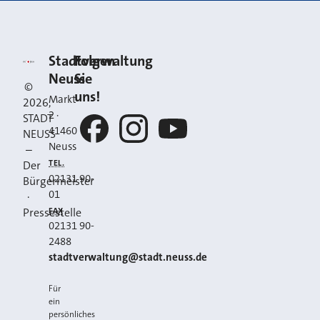
Kontakt
Stadt Neuss
Stadtverwaltung
Folgen
Neuss
Sie
©
uns!
Markt
2026
,
2
·
STADT
41460
NEUSS
Neuss
–
Facebook
Instagram
YouTube
TEL.
Der
02131 90-
Bürgermeister
01
·
FAX
Pressestelle
02131 90-
2488
E-MAIL
stadtverwaltung@stadt.neuss.de
Für
ein
persönliches