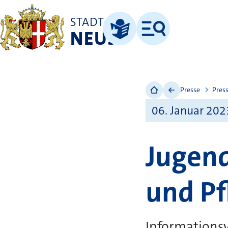
STADT
NEUSS
Menü
Leichte Sprache
Presse
Pres
06. Januar 202
Jugend
und Pf
Informations