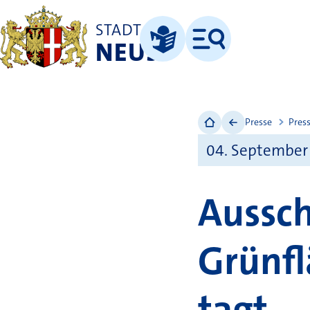
STADT
NEUSS
Menü
Leichte Sprache
Presse
Pres
04. September
Aussch
Grünfl
tagt