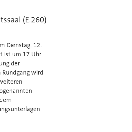
ssaal (E.260)
m Dienstag, 12.
t ist um 17 Uhr
hung der
en Rundgang wird
 weiteren
 sogenannten
 dem
zungsunterlagen