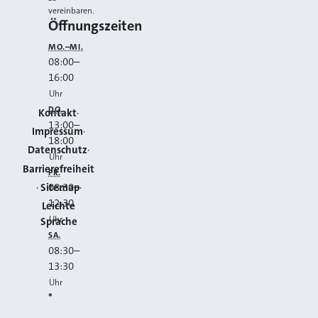
vereinbaren.
Öffnungszeiten
MO.–MI.
08:00
–
16:00
Uhr
DO.
Kontakt
13:00
–
Impressum
18:00
Datenschutz
Uhr
Barrierefreiheit
FR.
Sitemap
08:30
–
12:30
Leichte
Uhr
Sprache
SA.
08:30
–
13:30
Uhr
*