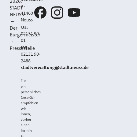
2026
,
2
·
STADT
41460
NEUSS
Neuss
–
Facebook
Instagram
YouTube
TEL.
Der
02131 90-
Bürgermeister
01
·
FAX
Pressestelle
02131 90-
2488
E-MAIL
stadtverwaltung@stadt.neuss.de
Für
ein
persönliches
Gespräch
empfehlen
wir
Ihnen,
vorher
einen
Termin
zu