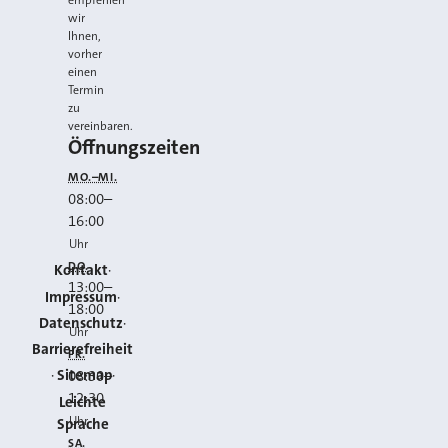
empfehlen
wir
Ihnen,
vorher
einen
Termin
zu
vereinbaren.
Öffnungszeiten
MO.–MI.
08:00
–
16:00
Uhr
DO.
Kontakt
13:00
–
Impressum
18:00
Datenschutz
Uhr
Barrierefreiheit
FR.
Sitemap
08:30
–
12:30
Leichte
Uhr
Sprache
SA.