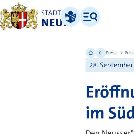
STADT
NEUSS
Menü
Leichte Sprache
Presse
Pres
28. September
Eröffn
im Sü
Den Neusser*i