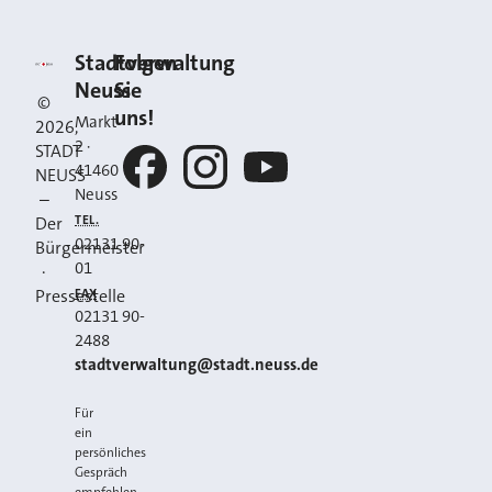
Kontakt
Stadt Neuss
Stadtverwaltung
Folgen
Neuss
Sie
©
uns!
Markt
2026
,
2
·
STADT
41460
NEUSS
Neuss
–
Facebook
Instagram
YouTube
TEL.
Der
02131 90-
Bürgermeister
01
·
FAX
Pressestelle
02131 90-
2488
E-MAIL
stadtverwaltung@stadt.neuss.de
Für
ein
persönliches
Gespräch