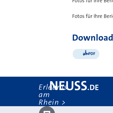
Fotos für Ihre Be
Fotos für Ihre Be
Download
als PDF
NEUSS
Erlebnis
.
DE
am
Rhein