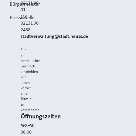
02131 90-
Bürgermeister
01
·
FAX
Pressestelle
02131 90-
2488
E-MAIL
stadtverwaltung@stadt.neuss.de
Für
ein
persönliches
Gespräch
empfehlen
wir
Ihnen,
vorher
einen
Termin
zu
vereinbaren.
Öffnungszeiten
MO.–MI.
08:00
–