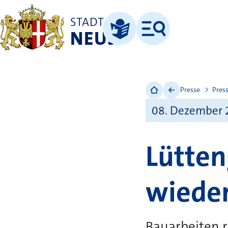
STADT
NEUSS
Menü
Leichte Sprache
Presse
Pres
08. Dezember 
Lütten
wieder
Bauarbeiten 