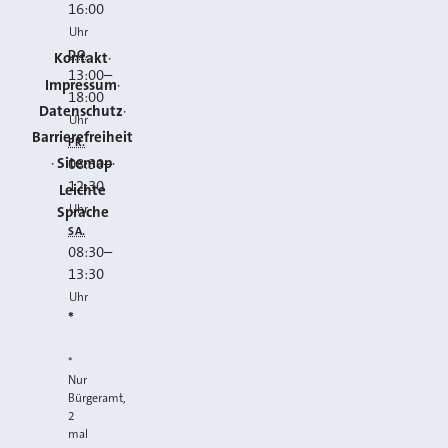
16:00
Uhr
DO.
Kontakt
13:00
–
Impressum
18:00
Datenschutz
Uhr
Barrierefreiheit
FR.
Sitemap
08:30
–
12:30
Leichte
Uhr
Sprache
SA.
08:30
–
13:30
Uhr
*
*
Nur
Bürgeramt,
2
mal