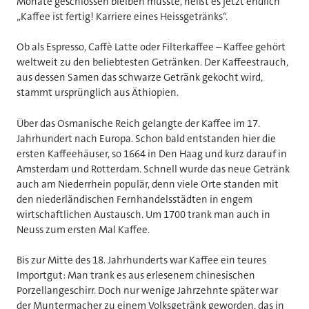
Monate geschlossen bleiben musste, heißt es jetzt endlich
„Kaffee ist fertig! Karriere eines Heissgetränks“.
Ob als Espresso, Caffè Latte oder Filterkaffee – Kaffee gehört
weltweit zu den beliebtesten Getränken. Der Kaffeestrauch,
aus dessen Samen das schwarze Getränk gekocht wird,
stammt ursprünglich aus Äthiopien.
Über das Osmanische Reich gelangte der Kaffee im 17.
Jahrhundert nach Europa. Schon bald entstanden hier die
ersten Kaffeehäuser, so 1664 in Den Haag und kurz darauf in
Amsterdam und Rotterdam. Schnell wurde das neue Getränk
auch am Niederrhein populär, denn viele Orte standen mit
den niederländischen Fernhandelsstädten in engem
wirtschaftlichen Austausch. Um 1700 trank man auch in
Neuss zum ersten Mal Kaffee.
Bis zur Mitte des 18. Jahrhunderts war Kaffee ein teures
Importgut: Man trank es aus erlesenem chinesischen
Porzellangeschirr. Doch nur wenige Jahrzehnte später war
der Muntermacher zu einem Volksgetränk geworden, das in