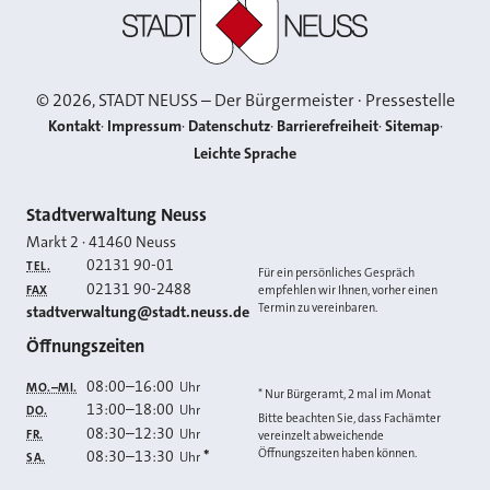
©
2026
, STADT NEUSS – Der Bürgermeister · Pressestelle
Kontakt
Impressum
Datenschutz
Barrierefreiheit
Sitemap
Leichte Sprache
Kontakt
Stadtverwaltung Neuss
Markt 2
·
41460
Neuss
02131 90-01
TEL.
Für ein persönliches Gespräch
02131 90-2488
FAX
empfehlen wir Ihnen, vorher einen
Termin zu vereinbaren.
E-MAIL
stadtverwaltung@stadt.neuss.de
Öffnungszeiten
08:00
–
16:00
Uhr
MO.–MI.
* Nur Bürgeramt, 2 mal im Monat
13:00
–
18:00
Uhr
DO.
Bitte beachten Sie, dass Fachämter
08:30
–
12:30
Uhr
FR.
vereinzelt abweichende
Öffnungszeiten haben können.
08:30
–
13:30
*
Uhr
SA.