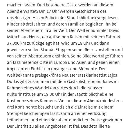
machen lassen. Drei besondere Gäste werden an diesem
Abend erwartet: Um 17 Uhr werden Geschichten des
reiselustigen Hasen Felix in der Stadtbibliothek vorgelesen.
Kinder ab drei Jahren und deren Familien begleiten ihn bei
seinen Abenteuern in aller Welt. Der Weltenbummler David
Münch aus Neuss, der auf seinen Reisen mit seinem Fahrrad
37.000 km zurückgelegt hat, wird um 18 Uhr und dann
jeweils zur vollen Stunde Etappen seiner Reise vorstellen und
von seinen Abenteuern erzählen. Seine Bildervorträge führen
an faszinierende Orte in Europa und Asien und geben einen
imposanten Einblick in unvergessene Momente. Der
weltbekannte preisgekrönte Neusser Jazzklarinettist Lajos
Dudas gibt zusammen mit dem Gastsolist Leonard Jones im
Rahmen eines Wandelkonzertes durch die Neusser
Kulturinstitute um 18:30 Uhr in der Stadtbibliothek eine
Kostprobe seines Könnens. Wer an diesem Abend mindestens
drei Kontinente besucht und sich die Einreise mit einem
Stempel bescheinigen lässt, kann an einer Verlosung
teilnehmen und einen der abenteuerlichen Preise gewinnen.
Der Eintritt zu allen Angeboten ist frei. Das detaillierte