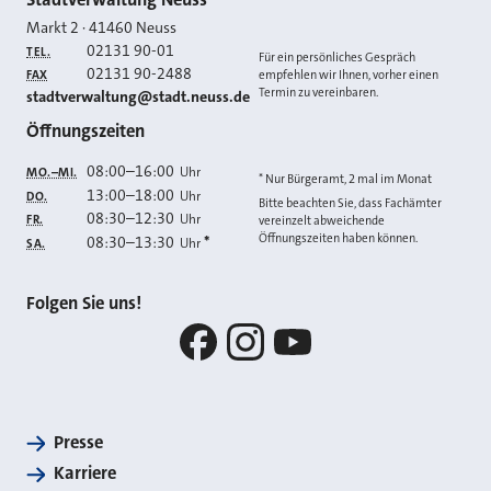
Kontakt
Markt 2
·
41460
Neuss
02131 90-01
TEL.
Für ein persönliches Gespräch
02131 90-2488
FAX
empfehlen wir Ihnen, vorher einen
Termin zu vereinbaren.
E-MAIL
stadtverwaltung@stadt.neuss.de
Öffnungszeiten
08:00
–
16:00
Uhr
MO.–MI.
* Nur Bürgeramt, 2 mal im Monat
13:00
–
18:00
Uhr
DO.
Bitte beachten Sie, dass Fachämter
08:30
–
12:30
Uhr
FR.
vereinzelt abweichende
Öffnungszeiten haben können.
08:30
–
13:30
*
Uhr
SA.
Folgen Sie uns!
Facebook
Instagram
YouTube
Presse
Karriere