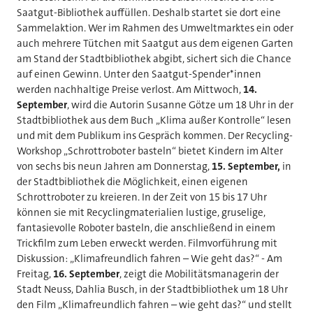
Saatgut-Bibliothek auffüllen. Deshalb startet sie dort eine
Sammelaktion. Wer im Rahmen des Umweltmarktes ein oder
auch mehrere Tütchen mit Saatgut aus dem eigenen Garten
am Stand der Stadtbibliothek abgibt, sichert sich die Chance
auf einen Gewinn. Unter den Saatgut-Spender*innen
werden nachhaltige Preise verlost. Am Mittwoch,
14.
September
, wird die Autorin Susanne Götze um 18 Uhr in der
Stadtbibliothek aus dem Buch „Klima außer Kontrolle“ lesen
und mit dem Publikum ins Gespräch kommen. Der Recycling-
Workshop „Schrottroboter basteln“ bietet Kindern im Alter
von sechs bis neun Jahren am Donnerstag,
15. September,
in
der Stadtbibliothek die Möglichkeit, einen eigenen
Schrottroboter zu kreieren. In der Zeit von 15 bis 17 Uhr
können sie mit Recyclingmaterialien lustige, gruselige,
fantasievolle Roboter basteln, die anschließend in einem
Trickfilm zum Leben erweckt werden. Filmvorführung mit
Diskussion: „Klimafreundlich fahren – Wie geht das?“ - Am
Freitag,
16. September
, zeigt die Mobilitätsmanagerin der
Stadt Neuss, Dahlia Busch, in der Stadtbibliothek um 18 Uhr
den Film „Klimafreundlich fahren – wie geht das?“ und stellt