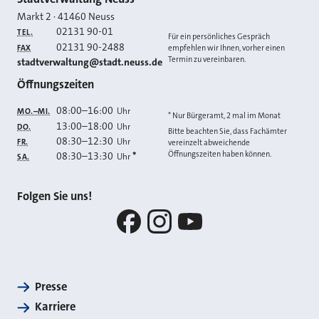
Kontakt
Markt 2
·
41460
Neuss
02131 90-01
TEL.
Für ein persönliches Gespräch
02131 90-2488
FAX
empfehlen wir Ihnen, vorher einen
Termin zu vereinbaren.
E-MAIL
stadtverwaltung@stadt.neuss.de
Öffnungszeiten
08:00
–
16:00
Uhr
MO.–MI.
* Nur Bürgeramt, 2 mal im Monat
13:00
–
18:00
Uhr
DO.
Bitte beachten Sie, dass Fachämter
08:30
–
12:30
Uhr
FR.
vereinzelt abweichende
Öffnungszeiten haben können.
08:30
–
13:30
*
Uhr
SA.
Folgen Sie uns!
Facebook
Instagram
YouTube
Presse
Karriere