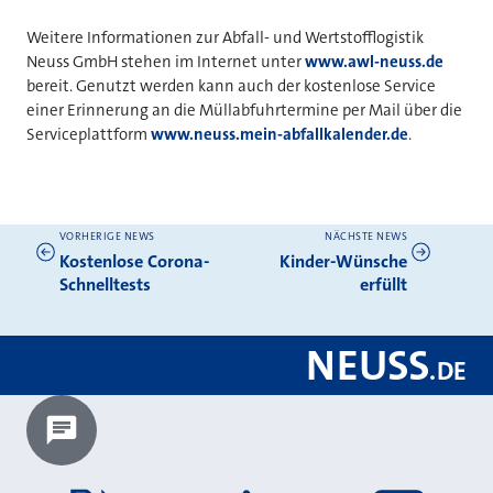
Weitere Informationen zur Abfall- und Wertstofflogistik
Neuss GmbH stehen im Internet unter
www.awl-neuss.de
bereit. Genutzt werden kann auch der kostenlose Service
einer Erinnerung an die Müllabfuhrtermine per Mail über die
Serviceplattform
www.neuss.mein-abfallkalender.de
.
VORHERIGE NEWS
NÄCHSTE NEWS
Weitere News
Kostenlose Corona-
Kinder-Wünsche
Schnelltests
erfüllt
NEUSS
.
DE
Chatbot laden?