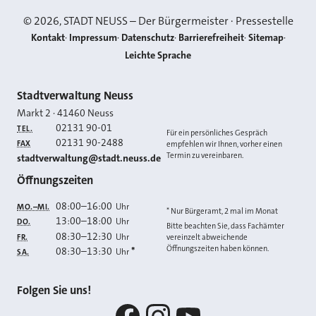
©
2026
, STADT NEUSS – Der Bürgermeister · Pressestelle
Kontakt
Impressum
Datenschutz
Barrierefreiheit
Sitemap
Leichte Sprache
Kontakt
Stadtverwaltung Neuss
Markt 2
·
41460
Neuss
02131 90-01
TEL.
Für ein persönliches Gespräch
02131 90-2488
FAX
empfehlen wir Ihnen, vorher einen
Termin zu vereinbaren.
E-MAIL
stadtverwaltung@stadt.neuss.de
Öffnungszeiten
08:00
–
16:00
Uhr
MO.–MI.
* Nur Bürgeramt, 2 mal im Monat
13:00
–
18:00
Uhr
DO.
Bitte beachten Sie, dass Fachämter
08:30
–
12:30
Uhr
FR.
vereinzelt abweichende
Öffnungszeiten haben können.
08:30
–
13:30
*
Uhr
SA.
Folgen Sie uns!