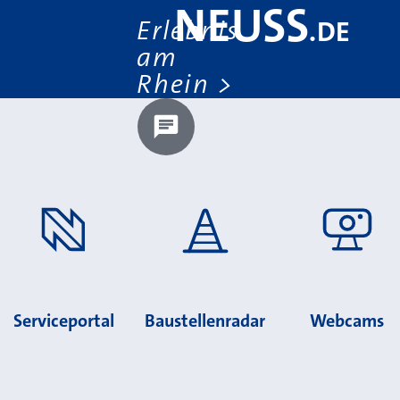
NEUSS
Erlebnis
.
DE
am
Rhein
Chatbot laden?
Serviceportal
Baustellenradar
Webcams