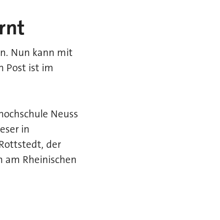
rnt
en. Nun kann mit
 Post ist im
shochschule Neuss
eser in
Rottstedt, der
in am Rheinischen