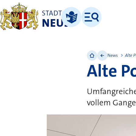
STADT
NEUSS
Menü
Leichte Sprache
News
Alte P
Alte P
Umfangreiche
vollem Gange