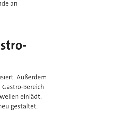
nde an
stro-
isiert. Außerdem
m Gastro-Bereich
weilen einlädt.
neu gestaltet.