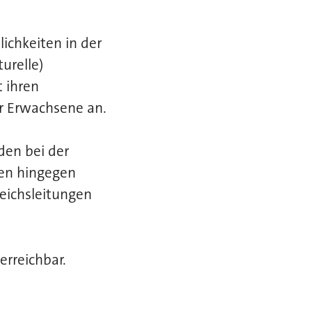
ichkeiten in der
urelle)
t ihren
är Erwachsene an.
den bei der
ben hingegen
reichsleitungen
erreichbar.