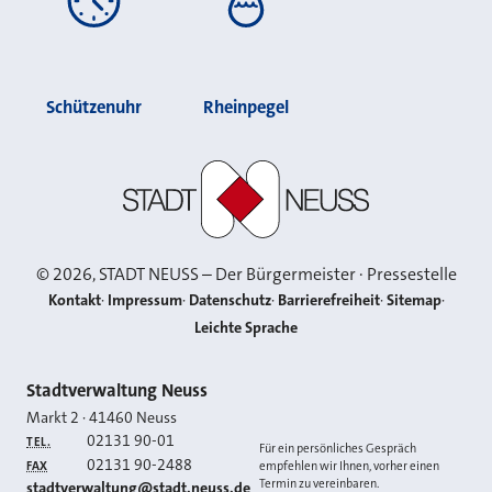
Schützenuhr
Rheinpegel
Stadt Neuss
©
2026
, STADT NEUSS – Der Bürgermeister · Pressestelle
Kontakt
Impressum
Datenschutz
Barrierefreiheit
Sitemap
Leichte Sprache
Kontakt
Stadtverwaltung Neuss
Markt 2
·
41460
Neuss
02131 90-01
TEL.
Für ein persönliches Gespräch
02131 90-2488
FAX
empfehlen wir Ihnen, vorher einen
Termin zu vereinbaren.
E-MAIL
stadtverwaltung@stadt.neuss.de