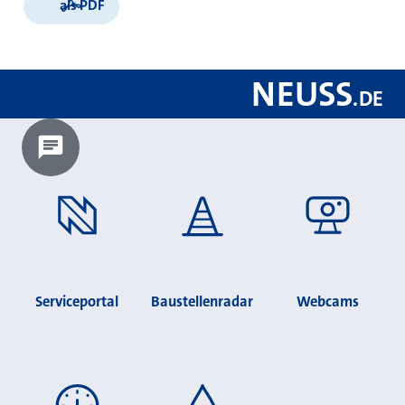
als PDF
NEUSS
.
DE
Chatbot laden?
Serviceportal
Baustellenradar
Webcams