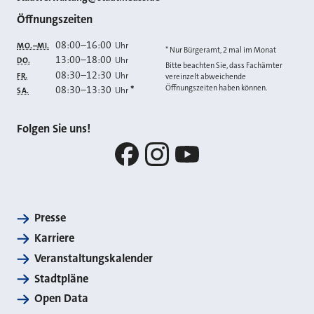
Öffnungszeiten
08:00
–
16:00
Uhr
MO.–MI.
* Nur Bürgeramt, 2 mal im Monat
13:00
–
18:00
Uhr
DO.
Bitte beachten Sie, dass Fachämter
08:30
–
12:30
Uhr
FR.
vereinzelt abweichende
Öffnungszeiten haben können.
08:30
–
13:30
*
Uhr
SA.
Folgen Sie uns!
Facebook
Instagram
YouTube
Presse
Karriere
Veranstaltungskalender
Stadtpläne
Open Data