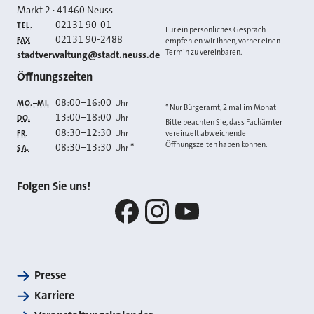
Markt 2
·
41460
Neuss
02131 90-01
TEL.
Für ein persönliches Gespräch
02131 90-2488
FAX
empfehlen wir Ihnen, vorher einen
Termin zu vereinbaren.
E-MAIL
stadtverwaltung@stadt.neuss.de
Öffnungszeiten
08:00
–
16:00
Uhr
MO.–MI.
* Nur Bürgeramt, 2 mal im Monat
13:00
–
18:00
Uhr
DO.
Bitte beachten Sie, dass Fachämter
08:30
–
12:30
Uhr
FR.
vereinzelt abweichende
Öffnungszeiten haben können.
08:30
–
13:30
*
Uhr
SA.
Folgen Sie uns!
Facebook
Instagram
YouTube
Presse
Karriere