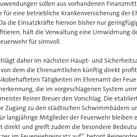
 Zuwendungen sollen aus vorhandenen Finanzmitt
r für eine betriebliche Krankenversicherung der 
a die Einsatzkräfte hiervon bisher nur geringfügi
ofitieren, hält die Verwaltung eine Umwidmung de
euerwehr für sinnvoll.
chlägt daher im nächsten Haupt- und Sicherheits
 von dem die Ehrenamtlichen künftig direkt profiti
isikobehafteten Tätigkeiten im Ehrenamt der Feu
nerkennung, die im vorgeschlagenen System unmit
meister Reiner Breuer den Vorschlag. Die etabl
eie Zugang zu den städtischen Schwimmbädern un
r langjährige Mitglieder der Feuerwehr bleiben e
t direkt und greift zudem die besondere Bedeut
zes im Feuerwehreinsatz auf“, betont Beigeordne