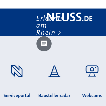
NEUSS
Erlebnis
.
DE
am
Rhein
Chatbot laden?
Serviceportal
Baustellenradar
Webcams