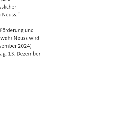
slicher
n Neuss.“
, Förderung und
rwehr Neuss wird
ovember 2024)
itag, 13. Dezember