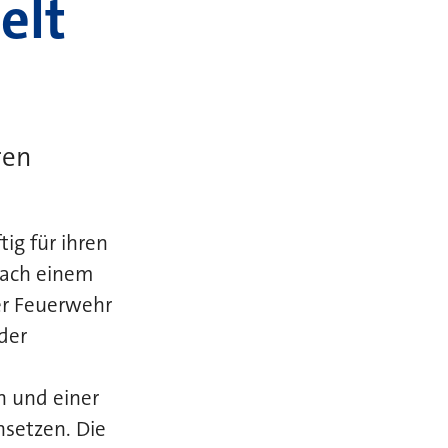
elt
ren
ig für ihren
nach einem
er Feuerwehr
der
 und einer
setzen. Die