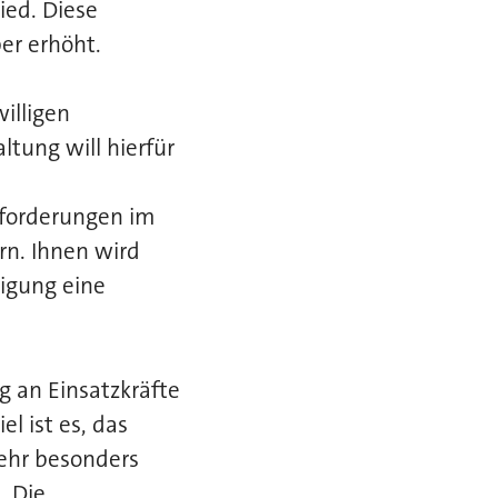
ied. Diese
er erhöht.
illigen
ltung will hierfür
forderungen im
rn. Ihnen wird
igung eine
g an Einsatzkräfte
el ist es, das
ehr besonders
 „Die