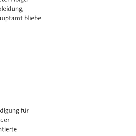
kleidung,
Hauptamt bliebe
digung für
 der
ntierte