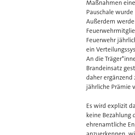
Maßnahmen eine j
Pauschale wurde b
Außerdem werden
Feuerwehrmitglied
Feuerwehr jährlic
ein Verteilungssy
An die Träger*in
Brandeinsatz gest
daher ergänzend 
jährliche Prämie 
Es wird explizit 
keine Bezahlung de
ehrenamtliche En
anzuerkennen, wi