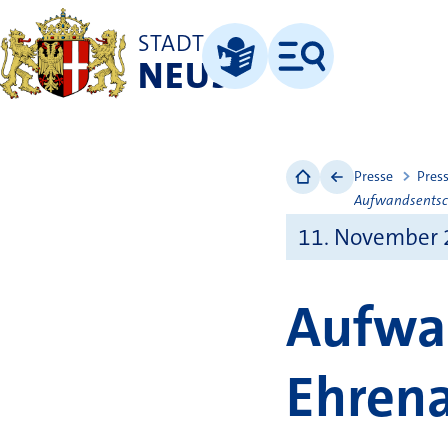
STADT
NEUSS
Menü
Leichte Sprache
Presse
Pres
Aufwandsentsch
11. November
Aufwa
Ehrena