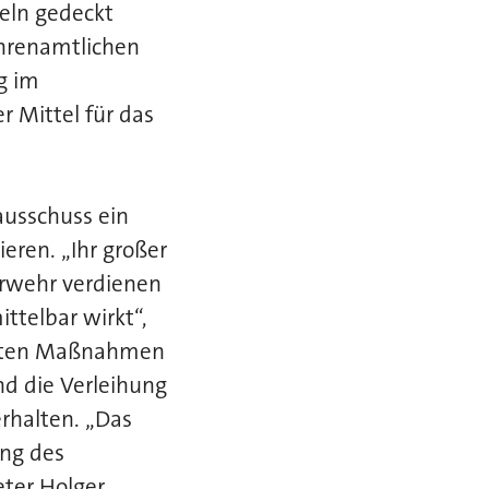
eln gedeckt
Ehrenamtlichen
g im
r Mittel für das
ausschuss ein
eren. „Ihr großer
erwehr verdienen
telbar wirkt“,
ierten Maßnahmen
d die Verleihung
rhalten. „Das
ung des
ter Holger