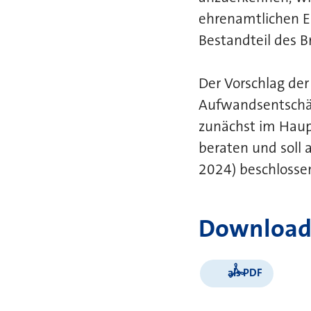
ehrenamtlichen Ei
Bestandteil des B
Der Vorschlag de
Aufwandsentschäd
zunächst im Haup
beraten und soll 
2024) beschlosse
Download
als PDF