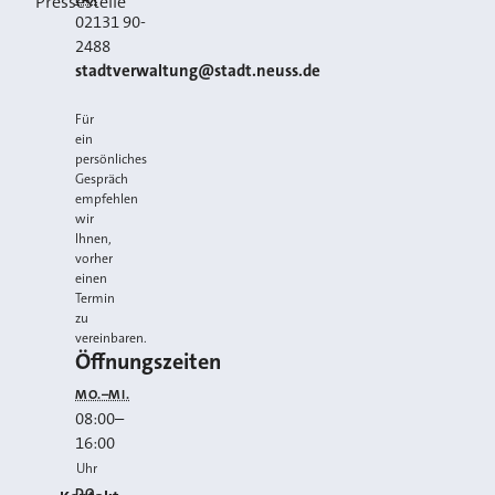
Pressestelle
02131 90-
2488
E-MAIL
stadtverwaltung@stadt.neuss.de
Für
ein
persönliches
Gespräch
empfehlen
wir
Ihnen,
vorher
einen
Termin
zu
vereinbaren.
Öffnungszeiten
MO.–MI.
08:00
–
16:00
Uhr
DO.