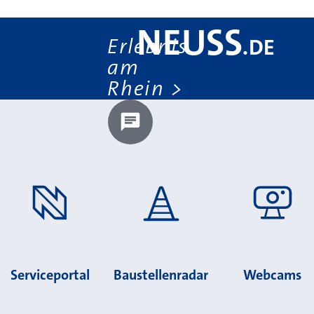
NEUSS
Erlebnis
.
DE
am
Rhein
Chatbot laden?
Serviceportal
Baustellenradar
Webcams