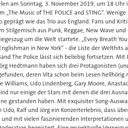
ielen am Sonntag, 3. November 2019, um 18 Uhr i
 „The Music of THE POLICE and STING”. Wenige
o geprägt wie das Trio aus England. Fans und Kriti
em Stilgemisch aus Punk, Reggae, New Wave und 
Siegeszug um die Welt startete. „Every Breath Yo
„Englishman in New York“ - die Liste der Welthits 
and The Police lässt sich beliebig fortsetzen. Mit
Jörg Hedtmann haben sich drei Protagonisten (u
funden, deren Vita schon beim Lesen hellhörig m
e Williams, Udo Lindenberg, Gary Moore, Anastaci
ind nur einige der Stars mit denen die drei Aus
hne gestanden haben. Mit exquisiter Song-Auswah
 Udo, Ralf und Jörg ein Konzerterlebnis, dass über
 und mit vielen faszinierenden Interpretationen 
deration begeistert. Eine respektvolle Verneigun