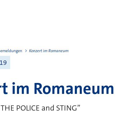
semeldungen
Konzert im Romaneum
019
rt im Romaneum
f THE POLICE and STING”