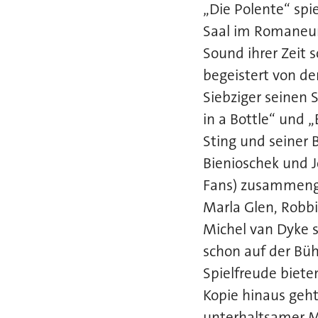
„Die Polente“ sp
Saal im Romaneum
Sound ihrer Zeit s
begeistert von d
Siebziger seinen 
in a Bottle“ und 
Sting und seiner B
Bienioschek und 
Fans) zusammenge
Marla Glen, Robbi
Michel van Dyke s
schon auf der Bü
Spielfreude bieten
Kopie hinaus geht
unterhaltsamer Mo