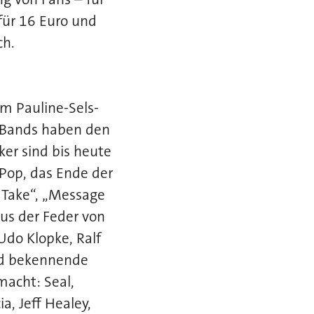
für 16 Euro und
ch.
m Pauline-Sels-
 Bands haben den
ker sind bis heute
Pop, das Ende der
u Take“, „Message
aus der Feder von
 Udo Klopke, Ralf
nd bekennende
acht: Seal,
a, Jeff Healey,