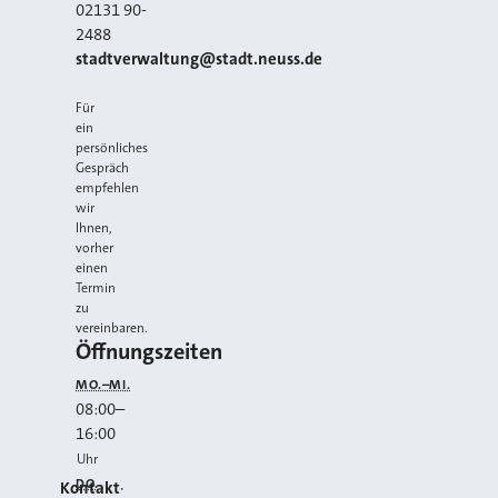
02131 90-
2488
E-MAIL
stadtverwaltung@stadt.neuss.de
Für
ein
persönliches
Gespräch
empfehlen
wir
Ihnen,
vorher
einen
Termin
zu
vereinbaren.
Öffnungszeiten
MO.–MI.
08:00
–
16:00
Uhr
DO.
Kontakt