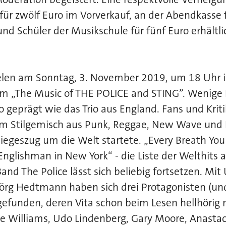
 für zwölf Euro im Vorverkauf, an der Abendkasse 
und Schüler der Musikschule für fünf Euro erhältli
ielen am Sonntag, 3. November 2019, um 18 Uhr i
 „The Music of THE POLICE and STING”. Wenige
o geprägt wie das Trio aus England. Fans und Kriti
em Stilgemisch aus Punk, Reggae, New Wave und 
Siegeszug um die Welt startete. „Every Breath Yo
„Englishman in New York“ - die Liste der Welthits 
and The Police lässt sich beliebig fortsetzen. Mit
Jörg Hedtmann haben sich drei Protagonisten (u
funden, deren Vita schon beim Lesen hellhörig m
e Williams, Udo Lindenberg, Gary Moore, Anastaci