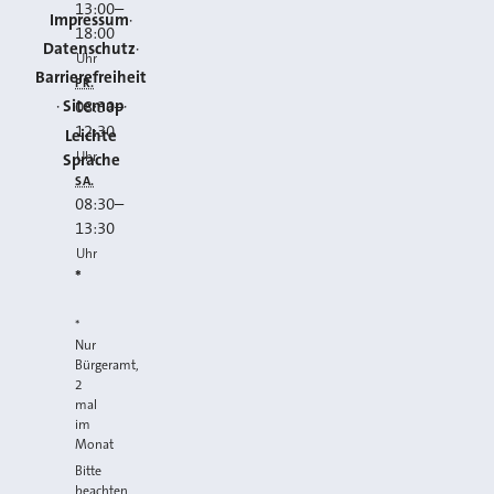
13:00
–
Impressum
18:00
Datenschutz
Uhr
Barrierefreiheit
FR.
Sitemap
08:30
–
12:30
Leichte
Uhr
Sprache
SA.
08:30
–
13:30
Uhr
*
*
Nur
Bürgeramt,
2
mal
im
Monat
Bitte
beachten