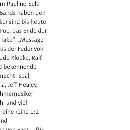
m Pauline-Sels-
 Bands haben den
ker sind bis heute
Pop, das Ende der
u Take“, „Message
aus der Feder von
 Udo Klopke, Ralf
nd bekennende
acht: Seal,
a, Jeff Healey,
nahmemusiker
l und viel
 eine reine 1:1
und
g von Fans – für