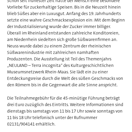
Schon seit frühester Zeit hatte der Mensch eine besondere
Vorliebe für zuckerhaltige Speisen. Bis in die Neuzeit hinein
blieb Süßes aber ein Luxusgut. Anfang des 19. Jahrhunderts
setzte eine wahre Geschmacksexplosion ein: Mit dem Beginn
der Industrialisierung wurde der Zucker immer billiger.
Überall im Rheinland entstanden zahlreiche Konditoreien,
am Niederrhein siedelten sich große Süßwarenfirmen an.
Neuss wurde dabei zu einem Zentrum der rheinischen
Süßwarenindustrie mit zahlreichen namhaften
Produzenten. Die Ausstellung ist Teil des Themenjahrs
„NEULAND – Terra incognita“ des Kulturgeschichtlichen
Museumsnetzwerk Rhein-Maas. Sie lädt ein zu einer
Entdeckungsreise durch die Welt des süßen Geschmacks von
den Römern bis in die Gegenwart die alle Sinne anspricht.
Die Teilnahmegebühr für die 45-minütige Führung beträgt
drei Euro zuzüglich des Eintritts. Weitere Informationen sind
dienstags bis samstags von 11 bis 17 Uhr sowie sonntags von
11 bis 18 Uhr telefonisch unter der Rufnummer
02131/904141 erhältlich.