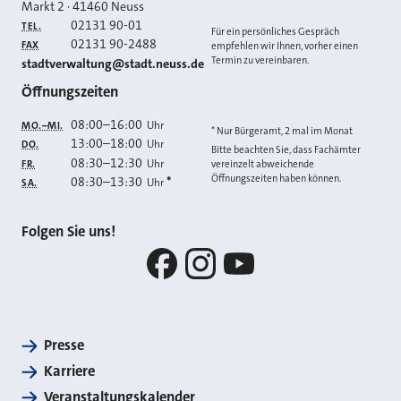
Markt 2
·
41460
Neuss
02131 90-01
TEL.
Für ein persönliches Gespräch
02131 90-2488
FAX
empfehlen wir Ihnen, vorher einen
Termin zu vereinbaren.
E-MAIL
stadtverwaltung@stadt.neuss.de
Öffnungszeiten
08:00
–
16:00
Uhr
MO.–MI.
* Nur Bürgeramt, 2 mal im Monat
13:00
–
18:00
Uhr
DO.
Bitte beachten Sie, dass Fachämter
08:30
–
12:30
Uhr
FR.
vereinzelt abweichende
Öffnungszeiten haben können.
08:30
–
13:30
*
Uhr
SA.
Folgen Sie uns!
Facebook
Instagram
YouTube
Presse
Karriere
Veranstaltungskalender