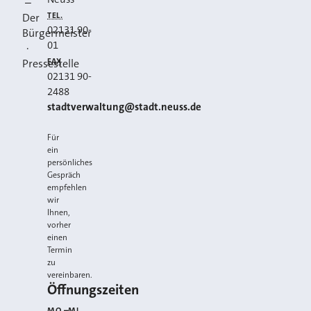
–
Facebook
Instagram
YouTube
TEL.
Der
02131 90-
Bürgermeister
01
·
FAX
Pressestelle
02131 90-
2488
E-MAIL
stadtverwaltung@stadt.neuss.de
Für
ein
persönliches
Gespräch
empfehlen
wir
Ihnen,
vorher
einen
Termin
zu
vereinbaren.
Öffnungszeiten
MO.–MI.