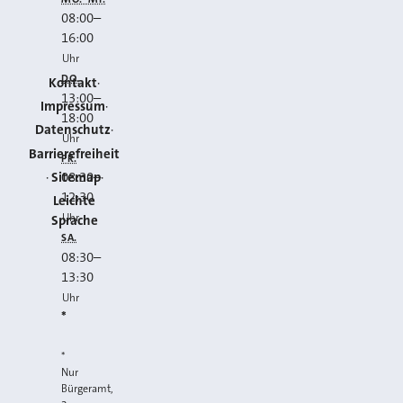
08:00
–
16:00
Uhr
DO.
Kontakt
13:00
–
Impressum
18:00
Datenschutz
Uhr
Barrierefreiheit
FR.
Sitemap
08:30
–
12:30
Leichte
Uhr
Sprache
SA.
08:30
–
13:30
Uhr
*
*
Nur
Bürgeramt,