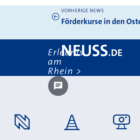
VORHERIGE NEWS
Weitere News
Förderkurse in den Ost
NEUSS
Erlebnis
.
DE
am
Rhein
Chatbot laden?