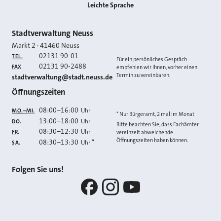
Leichte Sprache
Kontakt
Stadtverwaltung Neuss
Markt 2
·
41460
Neuss
02131 90-01
TEL.
Für ein persönliches Gespräch
02131 90-2488
FAX
empfehlen wir Ihnen, vorher einen
Termin zu vereinbaren.
E-MAIL
stadtverwaltung@stadt.neuss.de
Öffnungszeiten
08:00
–
16:00
Uhr
MO.–MI.
* Nur Bürgeramt, 2 mal im Monat
13:00
–
18:00
Uhr
DO.
Bitte beachten Sie, dass Fachämter
08:30
–
12:30
Uhr
FR.
vereinzelt abweichende
Öffnungszeiten haben können.
08:30
–
13:30
*
Uhr
SA.
Folgen Sie uns!
Facebook
Instagram
YouTube