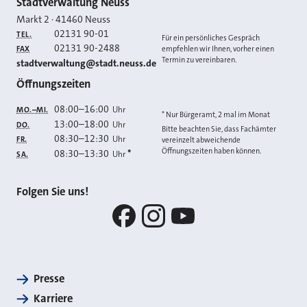
Kontakt
Stadtverwaltung Neuss
Markt 2
·
41460
Neuss
02131 90-01
TEL.
Für ein persönliches Gespräch
02131 90-2488
FAX
empfehlen wir Ihnen, vorher einen
Termin zu vereinbaren.
E-MAIL
stadtverwaltung@stadt.neuss.de
Öffnungszeiten
08:00
–
16:00
Uhr
MO.–MI.
* Nur Bürgeramt, 2 mal im Monat
13:00
–
18:00
Uhr
DO.
Bitte beachten Sie, dass Fachämter
08:30
–
12:30
Uhr
FR.
vereinzelt abweichende
Öffnungszeiten haben können.
08:30
–
13:30
*
Uhr
SA.
Folgen Sie uns!
Facebook
Instagram
YouTube
Presse
Karriere