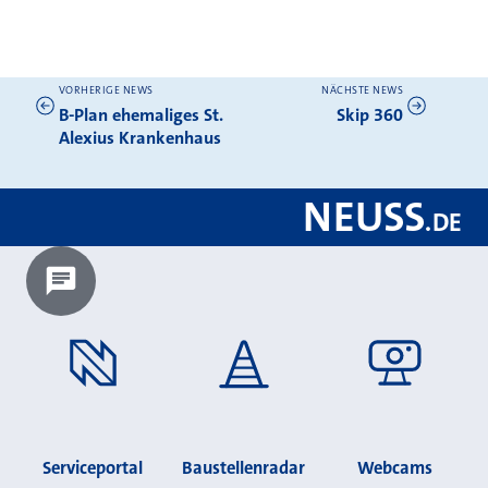
VORHERIGE NEWS
NÄCHSTE NEWS
Weitere News
B-Plan ehemaliges St.
Skip 360
Alexius Krankenhaus
NEUSS
.
DE
Chatbot laden?
Serviceportal
Baustellenradar
Webcams