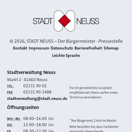
Stadt Neuss
©
2026
, STADT NEUSS – Der Bürgermeister · Pressestelle
Kontakt
Impressum
Datenschutz
Barrierefreiheit
Sitemap
Leichte Sprache
Kontakt
Stadtverwaltung Neuss
Markt 2
·
41460
Neuss
02131 90-01
TEL.
Für ein persönliches Gespräch
02131 90-2488
FAX
empfehlen wir Ihnen, vorher einen
Termin zu vereinbaren.
E-MAIL
stadtverwaltung@stadt.neuss.de
Öffnungszeiten
08:00
–
16:00
Uhr
MO.–MI.
* Nur Bürgeramt, 2 mal im Monat
13:00
–
18:00
Uhr
DO.
Bitte beachten Sie, dass Fachämter
08:30
–
12:30
Uhr
FR.
vereinzelt abweichende