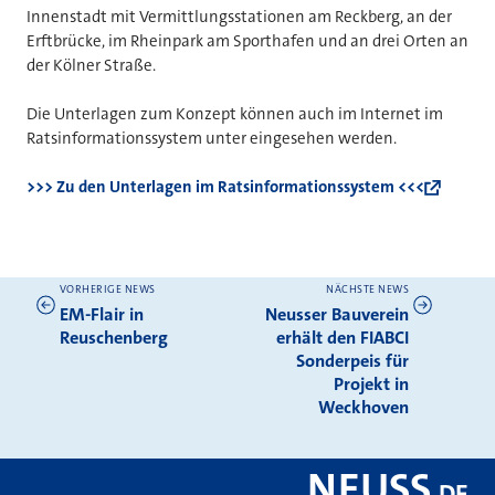
Innenstadt mit Vermittlungsstationen am Reckberg, an der
Erftbrücke, im Rheinpark am Sporthafen und an drei Orten an
der Kölner Straße.
Die Unterlagen zum Konzept können auch im Internet im
Ratsinformationssystem unter eingesehen werden.
>>> Zu den Unterlagen im Ratsinformationssystem <<<
VORHERIGE NEWS
NÄCHSTE NEWS
Weitere News
EM-Flair in
Neusser Bauverein
Reuschenberg
erhält den FIABCI
Sonderpeis für
Projekt in
Weckhoven
NEUSS
.
DE