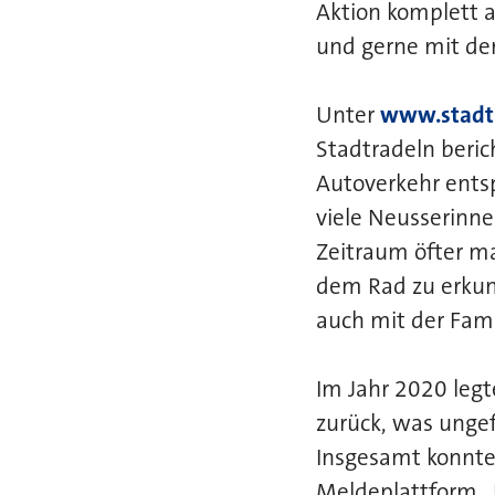
Aktion komplett a
und gerne mit dem
Unter
www.stadt
Stadtradeln beri
Autoverkehr entsp
viele Neusserinne
Zeitraum öfter ma
dem Rad zu erkun
auch mit der Fami
Im Jahr 2020 leg
zurück, was unge
Insgesamt konnte
Meldeplattform „