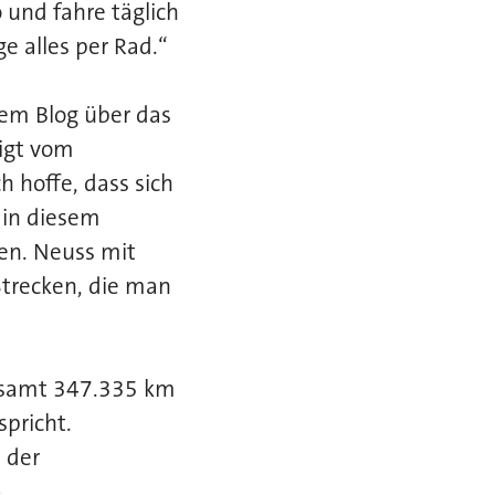
 und fahre täglich
e alles per Rad.“
rem Blog über das
igt vom
 hoffe, dass sich
 in diesem
zen. Neuss mit
Strecken, die man
gesamt 347.335 km
pricht.
 der
-