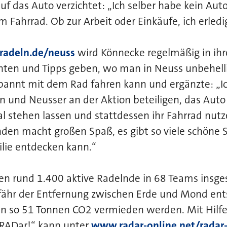
uf das Auto verzichtet: „Ich selber habe kein Auto
 Fahrrad. Ob zur Arbeit oder Einkäufe, ich erledig
radeln.de/neuss
wird Könnecke regelmäßig in ih
chten und Tipps geben, wo man in Neuss unbehell
annt mit dem Rad fahren kann und ergänzte: „Ich
n und Neusser an der Aktion beteiligen, das Auto
l stehen lassen und stattdessen ihr Fahrrad nut
den macht großen Spaß, es gibt so viele schöne 
lie entdecken kann.“
ten rund 1.400 aktive Radelnde in 68 Teams ins
fähr der Entfernung zwischen Erde und Mond ents
n so 51 Tonnen CO2 vermieden werden. Mit Hilfe
RADar!“ kann unter
www.radar-online.net/radar