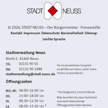
Stadt Neuss
©
2026
, STADT NEUSS – Der Bürgermeister · Pressestelle
Kontakt
Impressum
Datenschutz
Barrierefreiheit
Sitemap
Leichte Sprache
Kontakt
Stadtverwaltung Neuss
Markt 2
·
41460
Neuss
02131 90-01
TEL.
Für ein persönliches Gespräch
02131 90-2488
FAX
empfehlen wir Ihnen, vorher einen
Termin zu vereinbaren.
E-MAIL
stadtverwaltung@stadt.neuss.de
Öffnungszeiten
08:00
–
16:00
Uhr
MO.–MI.
* Nur Bürgeramt, 2 mal im Monat
13:00
–
18:00
Uhr
DO.
Bitte beachten Sie, dass Fachämter
08:30
–
12:30
Uhr
FR.
vereinzelt abweichende
Öffnungszeiten haben können.
08:30
–
13:30
*
Uhr
SA.